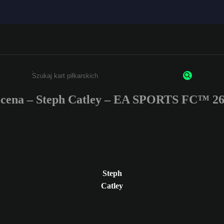
cena – Steph Catley – EA SPORTS FC™ 26
Wpisz co najmniej 3 znaki lub cyfry.
Steph
Catley