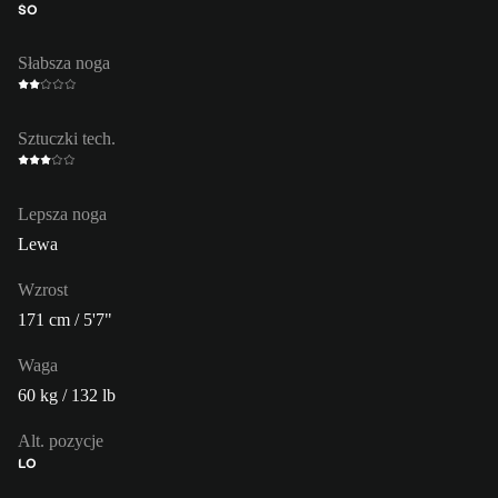
ŚO
Słabsza noga
Sztuczki tech.
Lepsza noga
Lewa
Wzrost
171 cm / 5'7"
Waga
60 kg / 132 lb
Alt. pozycje
LO