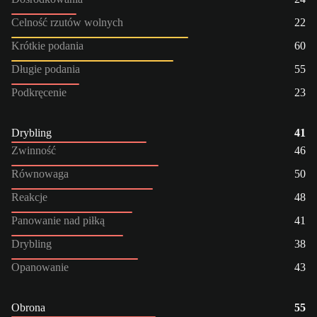
Celność rzutów wolnych
22
Krótkie podania
60
Długie podania
55
Podkręcenie
23
Drybling
41
Zwinność
46
Równowaga
50
Reakcje
48
Panowanie nad piłką
41
Drybling
38
Opanowanie
43
Obrona
55