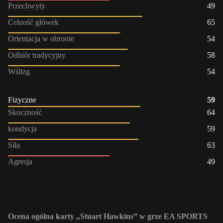
Przechwyty
49
Celność główek
65
Orientacja w obronie
54
Odbiór tradycyjny
58
Wślizg
54
Fizyczne
59
Skoczność
64
kondycja
59
Siła
63
Agresja
49
Ocena ogólna karty „Stuart Hawkins” w grze EA SPORTS