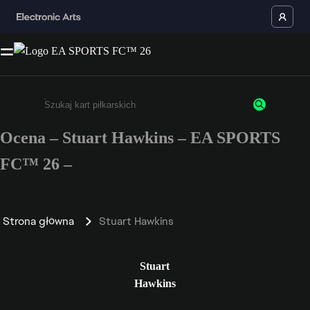
Ocena – Stuart Hawkins – EA SPORTS
Wpisz co najmniej 3 znaki lub cyfry.
FC™ 26 –
Strona główna
Stuart Hawkins
Stuart
Hawkins