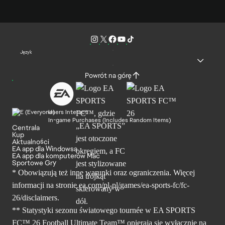
Język
Powrót na górę
Users Interact
In-game Purchases (Includes Random Items)
Centrala
Kup
Aktualności
EA app dla Windowsa
EA app dla komputerów Mac
Sportowe Gry
* Obowiązują też inne warunki oraz ograniczenia. Więcej
informacji na stronie ea.com/pl-pl/games/ea-sports-fc/fc-
26/disclaimers.
** Statystyki sezonu światowego tournée w EA SPORTS
FC™ 26 Football Ultimate Team™ opierają się wyłącznie na