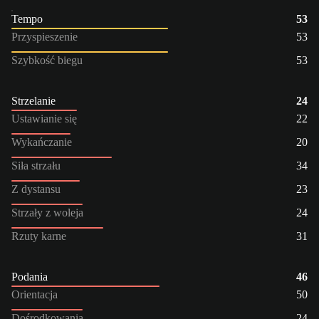
Tempo
53
Przyspieszenie
53
Szybkość biegu
53
Strzelanie
24
Ustawianie się
22
Wykańczanie
20
Siła strzału
34
Z dystansu
23
Strzały z woleja
24
Rzuty karne
31
Podania
46
Orientacja
50
Dośrodkowania
24