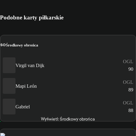
Podobne karty piłkarskie
ŚO
Środkowy obrońca
OGL
Virgil van Dijk
90
OGL
Mapi León
89
OGL
Gabriel
88
Wyświetl: Środkowy obrońca