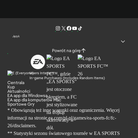
Język
Powrót na górę
Users Interact
In-game Purchases (Includes Random Items)
Centrala
Kup
Aktualności
EA app dla Windowsa
EA app dla komputerów Mac
Sportowe Gry
* Obowiązują też inne warunki oraz ograniczenia. Więcej
informacji na stronie ea.com/pl-pl/games/ea-sports-fc/fc-
26/disclaimers.
** Statystyki sezonu światowego tournée w EA SPORTS