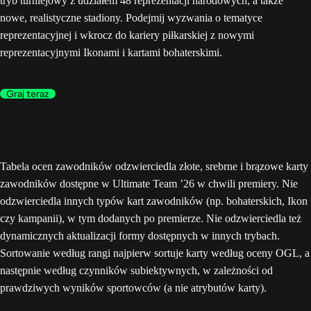
tryb turniejowy z udziałem 48 reprezentacji narodowych, a także
nowe, realistyczne stadiony. Podejmij wyzwania o tematyce
reprezentacyjnej i wkrocz do kariery piłkarskiej z nowymi
reprezentacyjnymi Ikonami i kartami bohaterskimi.
Graj teraz
Tabela ocen zawodników odzwierciedla złote, srebrne i brązowe karty
zawodników dostępne w Ultimate Team ’26 w chwili premiery. Nie
odzwierciedla innych typów kart zawodników (np. bohaterskich, Ikon
czy kampanii), w tym dodanych po premierze. Nie odzwierciedla też
dynamicznych aktualizacji formy dostępnych w innych trybach.
Sortowanie według rangi najpierw sortuje karty według oceny OGL, a
następnie według czynników subiektywnych, w zależności od
prawdziwych wyników sportowców (a nie atrybutów karty).