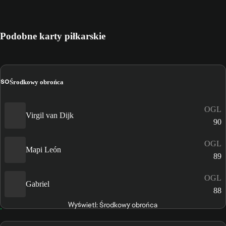
Podobne karty piłkarskie
ŚO
Środkowy obrońca
OGL
Virgil van Dijk
90
OGL
Mapi León
89
OGL
Gabriel
88
Wyświetl: Środkowy obrońca