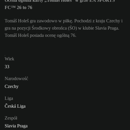
Ocena ogólna karty „Tomáš Holeš” w grze EA SPORTS
FC™ 26 to 76
Tomáš Holeš gra zawodowo w piłkę. Pochodzi z kraju Czechy i
gra na pozycji Środkowy obrońca (ŚO) w klubie Slavia Praga.
Tomáš Holeš posiada ocenę ogólną 76.
Wiek
33
Narodowość
Czechy
Liga
Česká Liga
Zespół
Slavia Praga