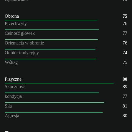
Obrona
75
Przechwyty
76
Celność główek
77
Orientacja w obronie
76
Odbiór tradycyjny
74
Wślizg
75
Fizyczne
80
Skoczność
89
kondycja
77
Siła
81
Agresja
80