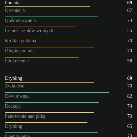
Podania
69
Orientacja
67
Dośrodkowania
73
Celność rzutów wolnych
55
Krótkie podania
70
Długie podania
70
Podkręcenie
58
Drybling
69
Zwinność
70
Równowaga
82
Reakcje
74
Panowanie nad piłką
70
Drybling
65
Opanowanie
73