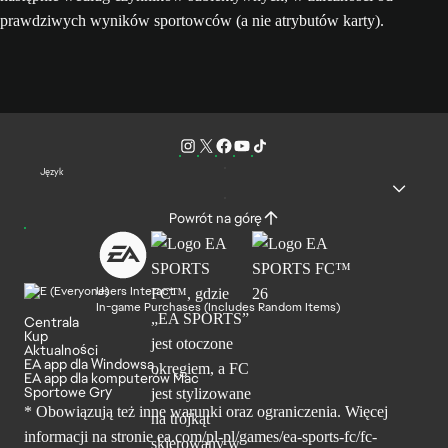
prawdziwych wyników sportowców (a nie atrybutów karty).
Język
Powrót na górę
Users Interact
In-game Purchases (Includes Random Items)
Centrala
Kup
Aktualności
EA app dla Windowsa
EA app dla komputerów Mac
Sportowe Gry
* Obowiązują też inne warunki oraz ograniczenia. Więcej
informacji na stronie ea.com/pl-pl/games/ea-sports-fc/fc-