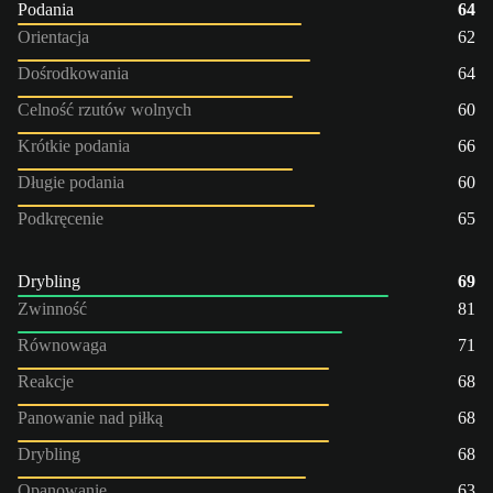
Podania
64
Orientacja
62
Dośrodkowania
64
Celność rzutów wolnych
60
Krótkie podania
66
Długie podania
60
Podkręcenie
65
Drybling
69
Zwinność
81
Równowaga
71
Reakcje
68
Panowanie nad piłką
68
Drybling
68
Opanowanie
63