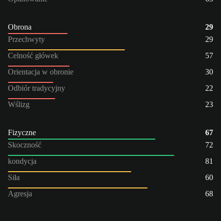
Obrona
29
Przechwyty
29
Celność główek
57
Orientacja w obronie
30
Odbiór tradycyjny
22
Wślizg
23
Fizyczne
67
Skoczność
72
kondycja
81
Siła
60
Agresja
68