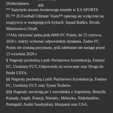
26/disclaimers.
** Statystyki sezonu światowego tournée w EA SPORTS
FC™ 26 Football Ultimate Team™ opierają się wyłącznie na
rozgrywce w następujących trybach: Squad Battles, Rivals,
Mistrzostwa i Draft.
††Aby otrzymać pełną pulę 6000 FC Points, do 15 czerwca
2026 r. należy wykonać odpowiednie działania. Żadne FC
Points nie zostaną przyznane, jeśli odebranie nie nastąpi przed
15 września 2026 r.
§ Nagrody pochodzą z puli: Pucharowa Arystokracja, Fantasy
FC, Urodziny FUT, Odpowiedz na wezwanie oraz Droga do
finału UEFA.
§§ Nagrody pochodzą z puli: Pucharowa Arystokracja, Fantasy
FC, Urodziny FUT oraz Tytani Trofeów.
§§§ Nagrody zawierają po 1 zawodniku z Argentyny, Brazylii,
Kanady, Anglii, Francji, Niemiec, Meksyku, Niderlandów,
Portugalii, Arabii Saudyjskiej, Hiszpanii oraz USA.