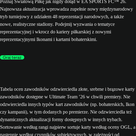
Poznaj Światową Piłkę jak nigdy dotąd w EA SPORTS FC™ 26.
Najnowsza aktualizacja wprowadza zupełnie nowy międzynarodowy
tryb turniejowy z udziałem 48 reprezentacji narodowych, a także
nowe, realistyczne stadiony. Podejmij wyzwania o tematyce
reprezentacyjnej i wkrocz do kariery piłkarskiej z nowymi
reprezentacyjnymi Ikonami i kartami bohaterskimi.
Graj teraz
Tabela ocen zawodników odzwierciedla złote, srebrne i brązowe karty
zawodników dostępne w Ultimate Team ’26 w chwili premiery. Nie
odzwierciedla innych typów kart zawodników (np. bohaterskich, Ikon
czy kampanii), w tym dodanych po premierze. Nie odzwierciedla też
dynamicznych aktualizacji formy dostępnych w innych trybach.
Sortowanie według rangi najpierw sortuje karty według oceny OGL, a
następnie według czynników subiektywnych, w zależności od