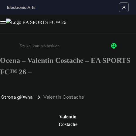
Ocena – Valentin Costache – EA SPORTS
Wpisz co najmniej 3 znaki lub cyfry.
FC™ 26 –
Strona główna
Valentin Costache
Valentin
Costache