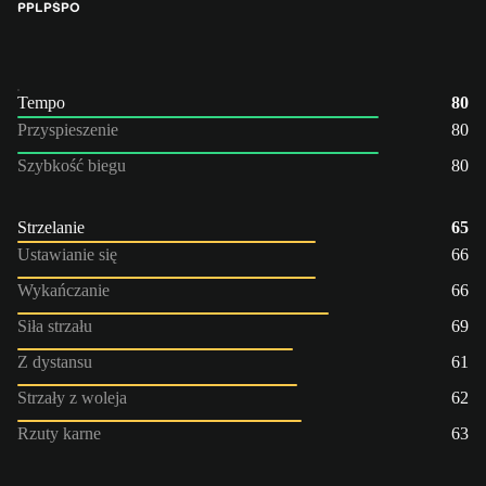
PP
LP
ŚPO
Tempo
80
Przyspieszenie
80
Szybkość biegu
80
Strzelanie
65
Ustawianie się
66
Wykańczanie
66
Siła strzału
69
Z dystansu
61
Strzały z woleja
62
Rzuty karne
63