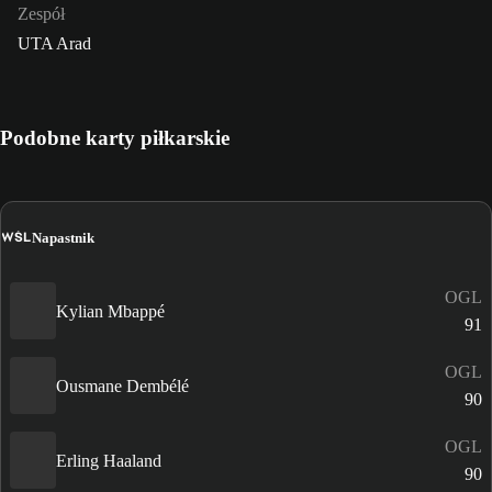
Zespół
UTA Arad
Podobne karty piłkarskie
WŚL
Napastnik
OGL
Kylian Mbappé
91
OGL
Ousmane Dembélé
90
OGL
Erling Haaland
90