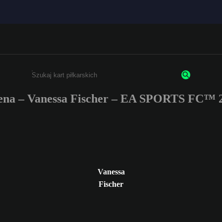
ena – Vanessa Fischer – EA SPORTS FC™ 2
Wpisz co najmniej 3 znaki lub cyfry.
Vanessa
Fischer