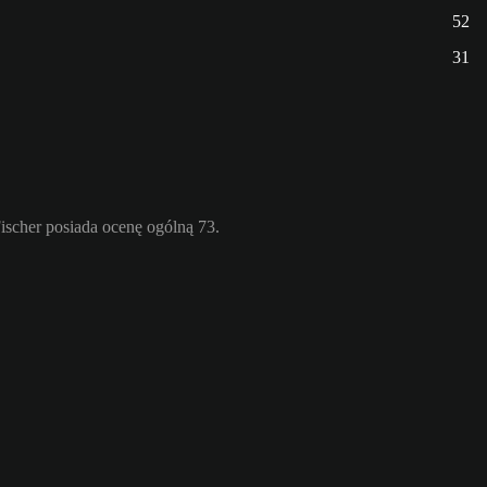
52
31
scher posiada ocenę ogólną 73.