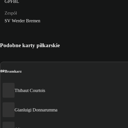
GPFBL
Zespół
SV Werder Bremen
Podobne karty piłkarskie
BR
Bramkarz
Thibaut Courtois
Gianluigi Donnarumma