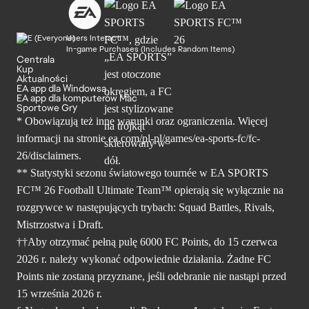
Users Interact
In-game Purchases (Includes Random Items)
Centrala
Kup
Aktualności
EA app dla Windowsa
EA app dla komputerów Mac
Sportowe Gry
* Obowiązują też inne warunki oraz ograniczenia. Więcej
informacji na stronie ea.com/pl-pl/games/ea-sports-fc/fc-
26/disclaimers.
** Statystyki sezonu światowego tournée w EA SPORTS
FC™ 26 Football Ultimate Team™ opierają się wyłącznie na
rozgrywce w następujących trybach: Squad Battles, Rivals,
Mistrzostwa i Draft.
††Aby otrzymać pełną pulę 6000 FC Points, do 15 czerwca
2026 r. należy wykonać odpowiednie działania. Żadne FC
Points nie zostaną przyznane, jeśli odebranie nie nastąpi przed
15 września 2026 r.