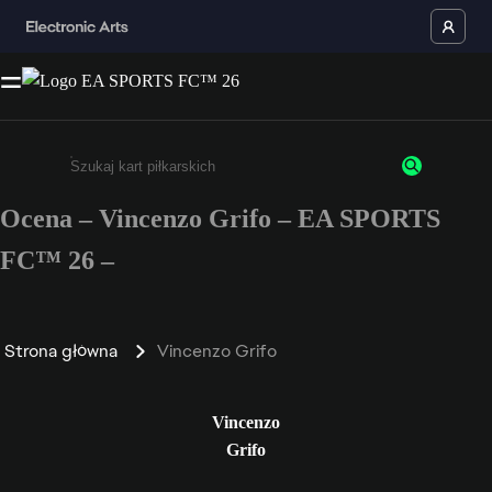
Ocena – Vincenzo Grifo – EA SPORTS
Wpisz co najmniej 3 znaki lub cyfry.
FC™ 26 –
Strona główna
Vincenzo Grifo
Vincenzo
Grifo