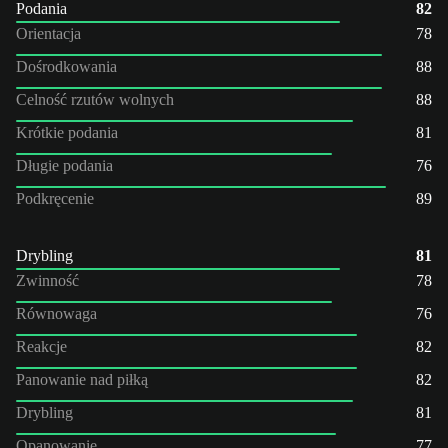
Podania
82
Orientacja
78
Dośrodkowania
88
Celność rzutów wolnych
88
Krótkie podania
81
Długie podania
76
Podkręcenie
89
Drybling
81
Zwinność
78
Równowaga
76
Reakcje
82
Panowanie nad piłką
82
Drybling
81
Opanowanie
77