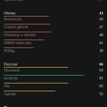
Obrona
43
Przechwyty
45
Celność główek
47
Orientacja w obronie
48
Odbiór tradycyjny
41
Wślizg
30
Fizyczne
66
Skoczność
65
kondycja
81
Siła
65
Agresja
52