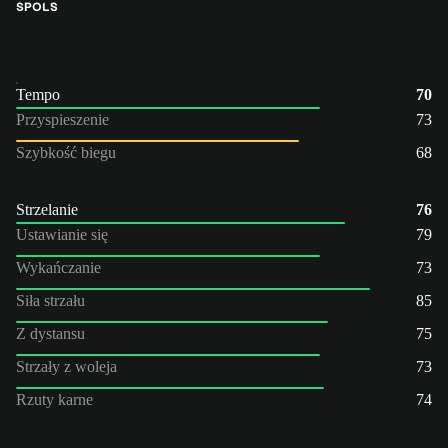
ŚPO
LS
Tempo
70
Przyspieszenie
73
Szybkość biegu
68
Strzelanie
76
Ustawianie się
79
Wykańczanie
73
Siła strzału
85
Z dystansu
75
Strzały z woleja
73
Rzuty karne
74