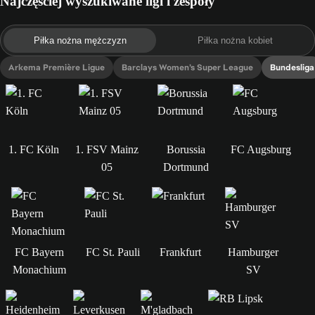
Najczęściej wyszukiwane ligi i zespoły
Piłka nożna mężczyzn
Piłka nożna kobiet
Arkema Première Ligue
Barclays Women’s Super League
Bundesliga
1. FC Köln
1. FSV Mainz
Borussia
FC Augsburg
05
Dortmund
FC Bayern
FC St. Pauli
Frankfurt
Hamburger
Monachium
SV