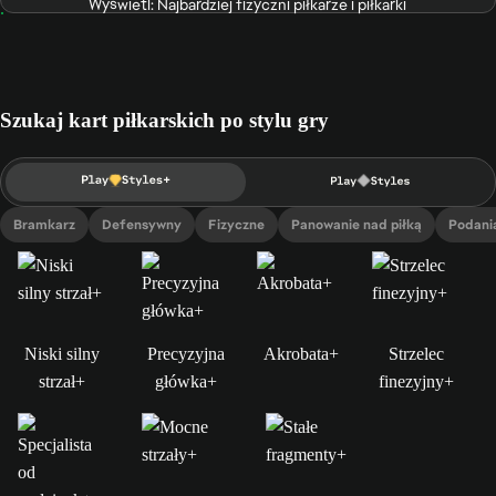
Wyświetl: Najbardziej fizyczni piłkarze i piłkarki
Szukaj kart piłkarskich po stylu gry
Bramkarz
Defensywny
Fizyczne
Panowanie nad piłką
Podani
Niski silny
Precyzyjna
Akrobata+
Strzelec
strzał+
główka+
finezyjny+