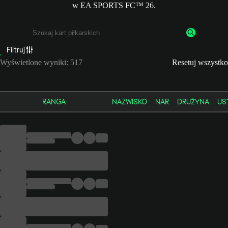
w EA SPORTS FC™ 26.
Filtruj
Wpisz co najmniej 3 znaki lub cyfry.
Wyświetlone wyniki: 517
Resetuj wszystko
RANGA
NAZWISKO
NAR
DRUŻYNA
US