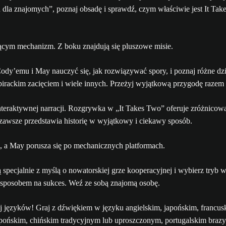
dla znajomych”, poznaj obsadę i sprawdź, czym właściwie jest It Take
ody’emu i May nauczyć się, jak rozwiązywać spory, i poznaj różne dz
 pirackim zacięciem i wiele innych. Przeżyj wyjątkową przygodę raze
nteraktywnej narracji. Rozgrywka w „It Takes Two” oferuje zróżnicow
awsze przedstawia historię w wyjątkowy i ciekawy sposób.
specjalnie z myślą o nowatorskiej grze kooperacyjnej i wybierz tryb 
 sposobem na sukces. Weź ze sobą znajomą osobę.
j języków! Graj z dźwiękiem w języku angielskim, japońskim, francus
apońskim, chińskim tradycyjnym lub uproszczonym, portugalskim brazy