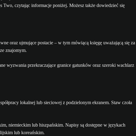
s Two, czytając informacje poniżej. Możesz także dowiedzieć się
iwne oraz ujmujące postacie – w tym mówiącą księgę uważającą się za
m ze znajomym.
ane wyzwania przekraczające granice gatunków oraz szeroki wachlarz
współpracy lokalnej lub sieciowej z podzielonym ekranem. Staw czoła
kim, niemieckim lub hiszpańskim. Napisy są dostępne w językach
lijskim lub koreańskim.