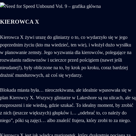
KIEROWCA X
Kierowca X żywi urazę do gliniarzy o to, co wydarzyło się w jego
poprzednim życiu (kto ma wiedzieć, ten wie), i włożył dużo wysiłku
w planowanie zemsty. Jego wyzwania dla kierowców, polegające na
rozwalaniu radiowozów i ucieczce przed pościgiem (nawet jeśli
nieudanej!), były obliczone na to, by krok po kroku, coraz bardziej
drażnić mundurowych, aż coś się wydarzy.
Blokada miasta była… nieoczekiwana, ale idealnie wpasowała się w
plan Kierowcy X. Wszyscy gliniarze w Lakeshore są na ulicach, ale są
rozproszeni i nie wiedzą, gdzie szukać. To idealny moment, by zrobić
z nich (jeszcze większych) głupków i… „odebrać to, co należy do
niego”, póki są zajęci… albo znaleźć frajera, który zrobi to za niego.
Kierowca X jest jak władca marionetek, który dyskretnie pociąga za