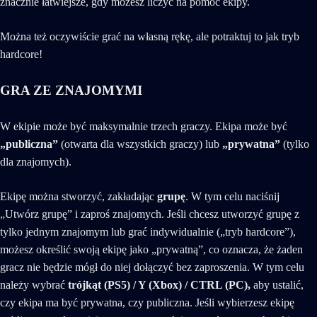
znacznie łatwiejsze, gdy możesz liczyć na pomoc ekipy.
Można też oczywiście grać na własną rękę, ale potraktuj to jak tryb
hardcore!
GRA ZE ZNAJOMYMI
W ekipie może być maksymalnie trzech graczy. Ekipa może być
„publiczna”
(otwarta dla wszystkich graczy) lub
„prywatna”
(tylko
dla znajomych).
Ekipę można stworzyć, zakładając
grupę
. W tym celu naciśnij
„Utwórz grupę” i zaproś znajomych. Jeśli chcesz utworzyć grupę z
tylko jednym znajomym lub grać indywidualnie („tryb hardcore”),
możesz określić swoją ekipę jako „prywatną”, co oznacza, że żaden
gracz nie będzie mógł do niej dołączyć bez zaproszenia. W tym celu
należy wybrać
trójkąt (PS5) / Y (Xbox) / CTRL (PC),
aby ustalić,
czy ekipa ma być prywatna, czy publiczna. Jeśli wybierzesz ekipę