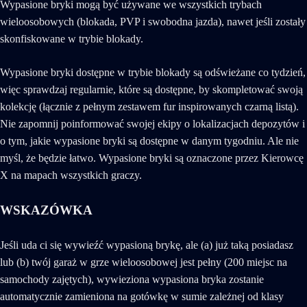
Wypasione bryki mogą być używane we wszystkich trybach
wieloosobowych (blokada, PVP i swobodna jazda), nawet jeśli zostały
skonfiskowane w trybie blokady.
Wypasione bryki dostępne w trybie blokady są odświeżane co tydzień,
więc sprawdzaj regularnie, które są dostępne, by skompletować swoją
kolekcję (łącznie z pełnym zestawem fur inspirowanych czarną listą).
Nie zapomnij poinformować swojej ekipy o lokalizacjach depozytów i
o tym, jakie wypasione bryki są dostępne w danym tygodniu. Ale nie
myśl, że będzie łatwo. Wypasione bryki są oznaczone przez Kierowcę
X na mapach wszystkich graczy.
WSKAZÓWKA
Jeśli uda ci się wywieźć wypasioną brykę, ale (a) już taką posiadasz
lub (b) twój garaż w grze wieloosobowej jest pełny (200 miejsc na
samochody zajętych), wywieziona wypasiona bryka zostanie
automatycznie zamieniona na gotówkę w sumie zależnej od klasy