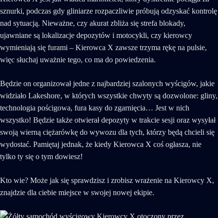
sznurki, podczas gdy gliniarze rozpaczliwie próbują odzyskać kontrolę
nad sytuacją. Nieważne, czy akurat zbliża się strefa blokady,
ujawniane są lokalizacje depozytów i motocykli, czy kierowcy
wymieniają się furami – Kierowca X zawsze trzyma rękę na pulsie,
więc słuchaj uważnie tego, co ma do powiedzenia.
Będzie on organizował jedne z najbardziej szalonych wyścigów, jakie
widziało Lakeshore, w których wszystkie chwyty są dozwolone: gliny,
technologia pościgowa, fura kasy do zgarnięcia… Jest w nich
wszystko! Będzie także otwierał depozyty w trakcie sesji oraz wysyłał
swoją wierną ciężarówkę do wywozu dla tych, którzy będą chcieli się
wydostać. Pamiętaj jednak, że kiedy Kierowca X coś ogłasza, nie
tylko ty się o tym dowiesz!
Kto wie? Może jak się sprawdzisz i zrobisz wrażenie na Kierowcy X,
znajdzie dla ciebie miejsce w swojej nowej ekipie.