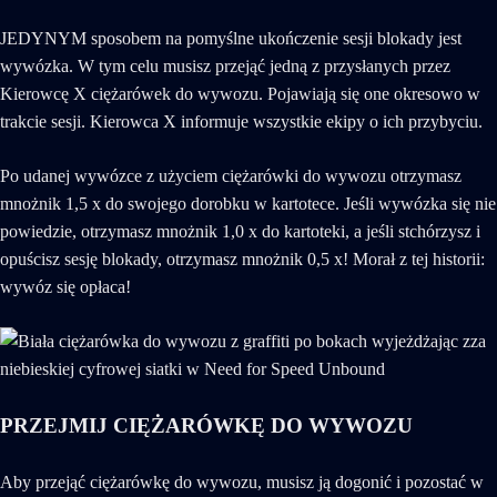
JEDYNYM sposobem na pomyślne ukończenie sesji blokady jest
wywózka. W tym celu musisz przejąć jedną z przysłanych przez
Kierowcę X ciężarówek do wywozu. Pojawiają się one okresowo w
trakcie sesji. Kierowca X informuje wszystkie ekipy o ich przybyciu.
Po udanej wywózce z użyciem ciężarówki do wywozu otrzymasz
mnożnik 1,5 x do swojego dorobku w kartotece. Jeśli wywózka się nie
powiedzie, otrzymasz mnożnik 1,0 x do kartoteki, a jeśli stchórzysz i
opuścisz sesję blokady, otrzymasz mnożnik 0,5 x! Morał z tej historii:
wywóz się opłaca!
PRZEJMIJ CIĘŻARÓWKĘ DO WYWOZU
Aby przejąć ciężarówkę do wywozu, musisz ją dogonić i pozostać w