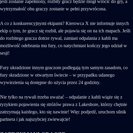
jeśli zostanie zapełniony, rozbity gracz będzie mógł wrócić do gry, a
wytrzymałość obu graczy zostanie w pełni przywrócona.
A co z konkurencyjnymi ekipami? Kierowca X nie informuje innych
ekip o tym, że gracz się rozbił, ale pojawia się on na ich mapach. Jeśli
do rozbitego gracza dotrze rywal, zamiast odpalania z kabli ma
możliwość odebrania mu fury, co natychmiast kończy jego udział w
sesji!
Fury ukradzione innym graczom podlegają tym samym zasadom, co
fury skradzione w otwartym świecie – w przypadku udanego
wywiezienia są dostępne do użycia przez 24 godziny.
Nie tylko na rywali trzeba uważać – odpalanie z kabli wiąże się z
ryzykiem pojawienia się stróżów prawa z Lakeshore, którzy chętnie
zatrzymają każdego, kto się nawinie! Więc podjedź, uruchom silnik
partnera i jak najszybciej zwiewajcie!