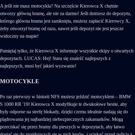
A jeśli nie masz motocykla? Na szczęście Kierowca X chętnie
otworzy główną bramę, ale nie za darmo! Jeśli dotrzesz do depozytu,
którego główna brama jest zamknięta, możesz zapłacić Kierowcy X,
żeby otworzył bramę od razu, nawet jeśli depozyt nie jest jeszcze
widoczny na mapie!
Pamiętaj tylko, że Kierowca X informuje wszystkie ekipy o otwartych
depozytach. LUCAS: Hej! Stara się znaleźć najlepszych z
najlepszych, musi być jakieś wyzwanie!
MOTOCYKLE
Po raz pierwszy w historii NFS możesz jeździć motocyklem – BMW
S 1000 RR '19! Kierowca X modyfikuje te dwukołowe bestie, aby
były odporne na strefę blokady, dzięki czemu idealnie nadają się do
plądrowania jej najbardziej niebezpiecznych zakamarków. Mogą
przeciskać się przez bramy dla pieszych w depozytach, aby łatwo
dostać się do znajdujących się w nich łupów, i uciekać przed policją z