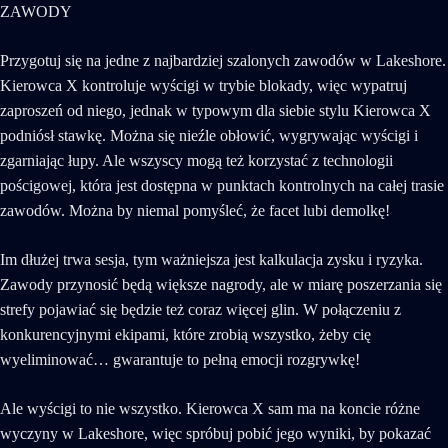
ZAWODY
Przygotuj się na jedne z najbardziej szalonych zawodów w Lakeshore.
Kierowca X kontroluje wyścigi w trybie blokady, więc wypatruj
zaproszeń od niego, jednak w typowym dla siebie stylu Kierowca X
podniósł stawkę. Można się nieźle obłowić, wygrywając wyścigi i
zgarniając łupy. Ale wszyscy mogą też korzystać z technologii
pościgowej, która jest dostępna w punktach kontrolnych na całej trasie
zawodów. Można by niemal pomyśleć, że facet lubi demolkę!
Im dłużej trwa sesja, tym ważniejsza jest kalkulacja zysku i ryzyka.
Zawody przynosić będą większe nagrody, ale w miarę poszerzania się
strefy pojawiać się będzie też coraz więcej glin. W połączeniu z
konkurencyjnymi ekipami, które zrobią wszystko, żeby cię
wyeliminować… gwarantuje to pełną emocji rozgrywkę!
Ale wyścigi to nie wszystko. Kierowca X sam ma na koncie różne
wyczyny w Lakeshore, więc spróbuj pobić jego wyniki, by pokazać