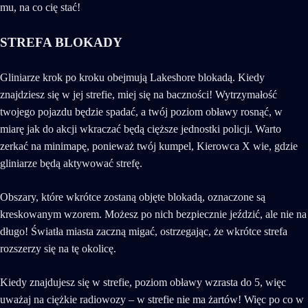
mu, na co cię stać!
STREFA BLOKADY
Gliniarze krok po kroku obejmują Lakeshore blokadą. Kiedy
znajdziesz się w jej strefie, miej się na baczności! Wytrzymałość
twojego pojazdu będzie spadać, a twój poziom obławy rosnąć, w
miarę jak do akcji wkraczać będą cięższe jednostki policji. Warto
zerkać na minimapę, ponieważ twój kumpel, Kierowca X wie, gdzie
gliniarze będą aktywować strefę.
Obszary, które wkrótce zostaną objęte blokadą, oznaczone są
kreskowanym wzorem. Możesz po nich bezpiecznie jeździć, ale nie na
długo! Światła miasta zaczną migać, ostrzegając, że wkrótce strefa
rozszerzy się na tę okolicę.
Kiedy znajdujesz się w strefie, poziom obławy wzrasta do 5, więc
uważaj na ciężkie radiowozy – w strefie nie ma żartów! Więc po co w