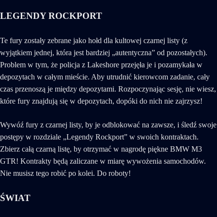
LEGENDY ROCKPORT
Te fury zostały zebrane jako hołd dla kultowej czarnej listy (z
wyjątkiem jednej, która jest bardziej „autentyczna” od pozostałych).
Problem w tym, że policja z Lakeshore przejęła je i pozamykała w
depozytach w całym mieście. Aby utrudnić kierowcom zadanie, cały
czas przenoszą je między depozytami. Rozpoczynając sesję, nie wiesz,
które fury znajdują się w depozytach, dopóki do nich nie zajrzysz!
Wywóź fury z czarnej listy, by je odblokować na zawsze, i śledź swoje
postępy w rozdziale „Legendy Rockport” w swoich kontraktach.
Zbierz całą czarną listę, by otrzymać w nagrodę piękne BMW M3
GTR! Kontrakty będą zaliczane w miarę wywożenia samochodów.
Nie musisz tego robić po kolei. Do roboty!
ŚWIAT