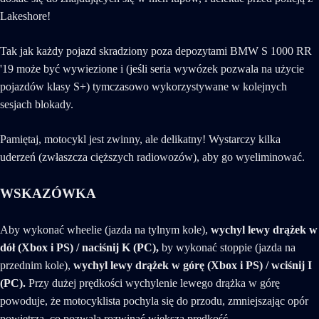
Lakeshore!
Tak jak każdy pojazd skradziony poza depozytami BMW S 1000 RR
'19 może być wywiezione i (jeśli seria wywózek pozwala na użycie
pojazdów klasy S+) tymczasowo wykorzystywane w kolejnych
sesjach blokady.
Pamiętaj, motocykl jest zwinny, ale delikatny! Wystarczy kilka
uderzeń (zwłaszcza cięższych radiowozów), aby go wyeliminować.
WSKAZÓWKA
Aby wykonać wheelie (jazda na tylnym kole),
wychyl lewy drążek w
dół (Xbox i PS) / naciśnij K (PC),
by wykonać stoppie (jazda na
przednim kole),
wychyl lewy drążek w górę (Xbox i PS) / wciśnij I
(PC).
Przy dużej prędkości wychylenie lewego drążka w górę
powoduje, że motocyklista pochyla się do przodu, zmniejszając opór
powietrza, co pozwala rozwinąć większą prędkość.