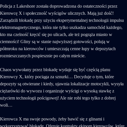
Policja z Lakeshore została doprowadzona do ostateczności przez
Kierowcę X i społeczność wyścigów ulicznych. Mają już dość!
Zarządzili blokadę przy użyciu eksperymentalnej technologii impulsu
elektromagnetycznego, która nie tylko uszkadza samochód każdego,
kto ma czelność kręcić się po ulicach, ale też pogrąża miasto w
ciemności! Gliny są w stanie najwyższej gotowości, polują w
półmroku na kierowców i umieszczają cenne łupy w depozytach
rozmieszczanych pospiesznie po całym mieście.
Chaos wywołany przez blokadę wydaje się być częścią planu
Kierowcy X, który pociąga za sznurki… Decyduje o tym, które
depozyty są otwierane i kiedy, ujawnia lokalizacje motocykli, wysyła
ciężarówki do wywozu i organizuje wyścigi o wysoką stawkę z
użyciem technologii pościgowej! Ale nie robi tego tylko z dobrej
woli…
Kierowca X ma swoje powody, żeby bawić się z glinami i
wykorzystywać blokadę. Oferuje kontrakty ekipom kierowców, które