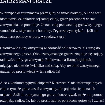
ZATRZYMANI GRACZE
W przypadku zatrzymania przez gliny w trybie blokady, o ile w sesji
biorą udział członkowie tej samej ekipy, gracz przechodzi w stan
zatrzymania, co powoduje, że traci całą przewożoną gotówkę, a jego
samochód zostaje unieruchomiony. Zegar zaczyna tykać – jeśli nie
otrzymasz pomocy w porę, wypadasz z gry!
Członkowie ekipy otrzymują wiadomość od Kierowcy X z trasą do
zatrzymanego gracza. Obok zatrzymanego gracza znajduje się stojący
radiowóz, który go zatrzymał. Radiowóz ma
ikonę kajdanek
i
migające niebieskie światełko nad sobą. Aby uwolnić zatrzymanego
gracza, po prostu wjedź w ten radiowóz!
A co z konkurencyjnymi ekipami? Kierowca X nie informuje innych
ekip o tym, że gracz został zatrzymany, ale pojawia się on na ich
mapach. Jeśli do zatrzymanego gracza dotrze rywal, może mu pomóc,
rozbijając radiowóz, lub po prostu zabrać porzuconą gotówkę i zwiać!