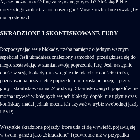
A, czy można ukraść furę zatrzymanego rywala? Ależ skąd! Nie
możesz tego zrobić tuż pod nosem glin! Musisz rozbić furę rywala, by
mu ją odebrać!
SKRADZIONE I SKONFISKOWANE FURY
Rozpoczynając sesję blokady, trzeba pamiętać o jednym ważnym
aspekcie! Jeśli ukradniesz znaleziony samochód, przesiądziesz się do
niego, zostawiając w zamian swoją poprzednią furę. Jeśli następnie
opuścisz sesję blokady (lub w ogóle nie uda ci się opuścić strefy),
pozostawiona przez ciebie poprzednia fura zostanie przejęta przez
gliny i skonfiskowana na 24 godziny. Skonfiskowanych pojazdów nie
można używać w kolejnych sesjach blokady, dopóki nie upłynie czas
konfiskaty (nadal jednak można ich używać w trybie swobodnej jazdy
i PVP).
Wszystkie skradzione pojazdy, które uda ci się wywieźć, pojawią się
w twoim garażu jako „Skradzione” i (odwrotnie niż w przypadku