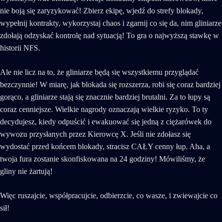
nie boją się zaryzykować! Zbierz ekipę, wjedź do strefy blokady,
wypełnij kontrakty, wykorzystaj chaos i zgarnij co się da, nim gliniarze
zdołają odzyskać kontrolę nad sytuacją! To gra o najwyższą stawkę w
historii NFS.
Ale nie licz na to, że gliniarze będą się wszystkiemu przyglądać
bezczynnie! W miarę, jak blokada się rozszerza, robi się coraz bardziej
gorąco, a gliniarze stają się znacznie bardziej brutalni. Za to łupy są
coraz cenniejsze. Wielkie nagrody oznaczają wielkie ryzyko. To ty
decydujesz, kiedy odpuścić i ewakuować się jedną z ciężarówek do
wywozu przysłanych przez Kierowcę X. Jeśli nie zdołasz się
wydostać przed końcem blokady, stracisz CAŁY cenny łup. Aha, a
twoja fura zostanie skonfiskowana na 24 godziny! Mówiliśmy, że
gliny nie żartują!
Więc ruszajcie, współpracujcie, odbierzcie, co wasze, i zwiewajcie co
sił!