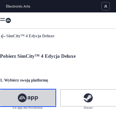
SimCity™ 4 Edycja Deluxe
Język
Pobierz SimCity™ 4 Edycja Deluxe
Powrót na górę
Violence
EA app dla Windowsa
1. Wybierz swoją platformę
EA app dla komputerów Mac
Strategiczne Gry
Pomoc
EA app dla Windowsa
Steam