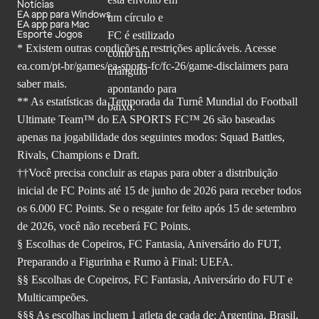
Notícias
EA app para Windows
EA app para Mac
Esporte Jogos
* Existem outras condições e restrições aplicáveis. Acesse
ea.com/pt-br/games/ea-sports-fc/fc-26
/game-disclaimers para
saber mais.
** As estatísticas da Temporada da Turnê Mundial do Football
Ultimate Team™ do EA SPORTS FC™ 26 são baseadas
apenas na jogabilidade dos seguintes modos: Squad Battles,
Rivals, Champions e Draft.
††Você precisa concluir as etapas para obter a distribuição
inicial de FC Points até 15 de junho de 2026 para receber todos
os 6.000 FC Points. Se o resgate for feito após 15 de setembro
de 2026, você não receberá FC Points.
§ Escolhas de Copeiros, FC Fantasia, Aniversário do FUT,
Preparando a Figurinha e Rumo à Final: UEFA.
§§ Escolhas de Copeiros, FC Fantasia, Aniversário do FUT e
Multicampeões.
§§§ As escolhas incluem 1 atleta de cada de: Argentina, Brasil,