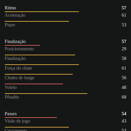
Ritmo
57
Aceleração
61
Pique
53
Finalização
57
Posicionamento
29
Finalização
58
Força do chute
61
Chutes de longe
56
Voleio
48
Pênaltis
68
Passes
54
Visão de jogo
43
Cruzamento
53