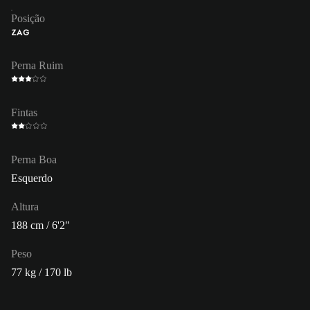
Posição
ZAG
Perna Ruim
Fintas
Perna Boa
Esquerdo
Altura
188 cm / 6'2"
Peso
77 kg / 170 lb