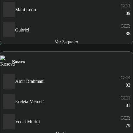
GER
Mapi León
89
GER
Gabriel
88
Ver Zagueiro
Kosovo
GER
Amir Rrahmani
83
GER
Erëleta Memeti
81
GER
Vedat Muriqi
79