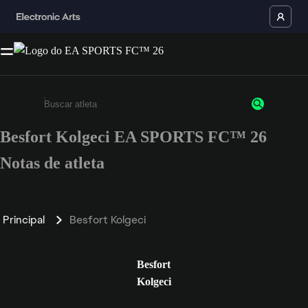
Besfort Kolgeci EA SPORTS FC™ 26
Insira pelo menos 3 caracteres ou números
Notas de atleta
Principal
Besfort Kolgeci
Besfort
Kolgeci