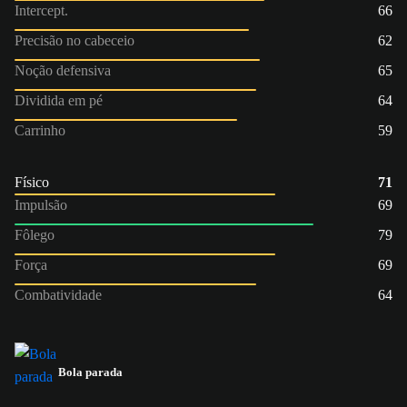
Intercept.
66
Precisão no cabeceio
62
Noção defensiva
65
Dividida em pé
64
Carrinho
59
Físico
71
Impulsão
69
Fôlego
79
Força
69
Combatividade
64
Bola parada