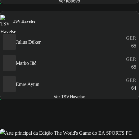
Ver Kosovo
TSV Havelse
GER
Julius Düker
65
GER
Marko Ilić
65
GER
Emre Aytun
64
Ver TSV Havelse