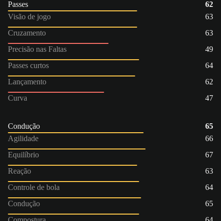
Passes
62
Visão de jogo
63
Cruzamento
63
Precisão nas Faltas
49
Passes curtos
64
Lançamento
62
Curva
47
Condução
65
Agilidade
66
Equilíbrio
67
Reação
63
Controle de bola
64
Condução
65
Compostura
64