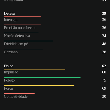
Defesa
39
Intercept.
36
Precisão no cabeceio
36
Noção defensiva
34
Dividida em pé
48
Carrinho
38
Físico
62
Impulsão
60
Fôlego
75
Força
69
Combatividade
30