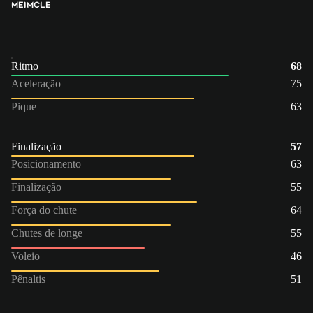
MEI
MC
LE
Ritmo
68
Aceleração
75
Pique
63
Finalização
57
Posicionamento
63
Finalização
55
Força do chute
64
Chutes de longe
55
Voleio
46
Pênaltis
51