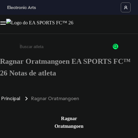
Ragnar Oratmangoen EA SPORTS FC™
Insira pelo menos 3 caracteres ou números
26 Notas de atleta
Principal
Ragnar Oratmangoen
Ragnar
Oratmangoen