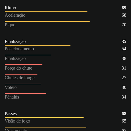
Ritmo
69
Aceleração
68
Pique
70
Finalização
35
Posicionamento
54
Finalização
38
Força do chute
31
Chutes de longe
27
Voleio
30
Pênaltis
34
Passes
68
Visão de jogo
65
Cruzamento
67