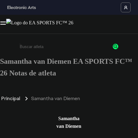
Samantha van Diemen EA SPORTS FC™
Insira pelo menos 3 caracteres ou números
26 Notas de atleta
Principal
Samantha van Diemen
Samantha
van Diemen