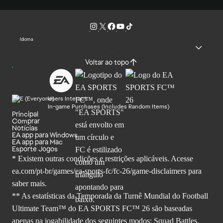
Idioma
Voltar ao topo
Users Interact
In-game Purchases (Includes Random Items)
Principal
Comprar
Notícias
EA app para Windows
EA app para Mac
Esporte Jogos
* Existem outras condições e restrições aplicáveis. Acesse
ea.com/pt-br/games/ea-sports-fc/fc-26
/game-disclaimers para
saber mais.
** As estatísticas da Temporada da Turnê Mundial do Football
Ultimate Team™ do EA SPORTS FC™ 26 são baseadas
apenas na jogabilidade dos seguintes modos: Squad Battles,