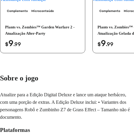
Complemento
Microconteúdo
Complemento
Micro
Plants vs. Zombies™ Garden Warfare 2 -
Plants vs. Zombies™ 
Atualização After-Party
Atualização Gelada 
9
9
$
.99
$
.99
Sobre o jogo
Atualize para a Edição Digital Deluxe e lance um ataque herbáceo,
com uma porção de extras. A Edição Deluxe inclui: • Variantes dos
personagens Robô e Zumbinho Z7 de Grass Effect – Tamanho não é
documento.
Plataformas