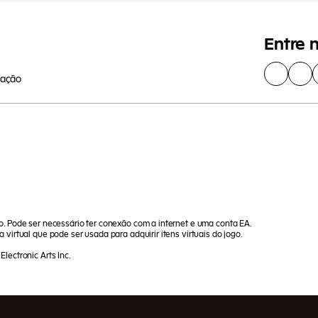
Entre 
lação
go. Pode ser necessário ter conexão com a internet e uma conta EA.
 virtual que pode ser usada para adquirir itens virtuais do jogo.
lectronic Arts Inc.