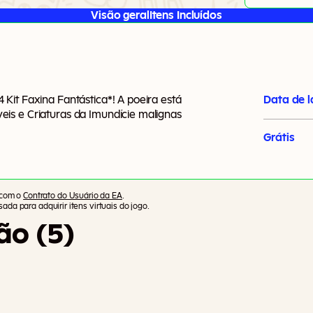
Visão geral
Itens Incluídos
Kit Faxina Fantástica*! A poeira está
Data de 
is e Criaturas da Imundície malignas
Grátis
 com o
Contrato do Usuário da EA
.
ada para adquirir itens virtuais do jogo.
ão (5)
Outros 