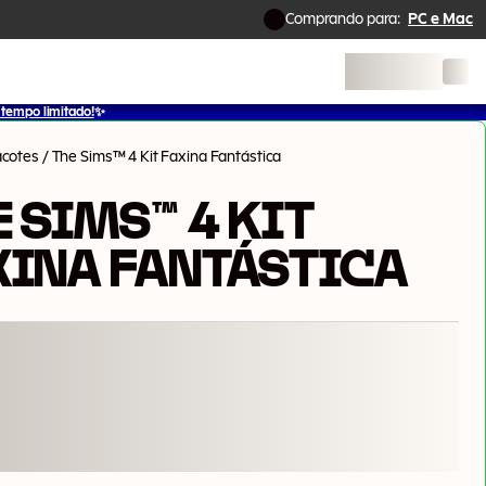
Comprando para:
PC e Mac
tempo limitado!
✨
acotes
/
The Sims™ 4 Kit Faxina Fantástica
 SIMS™ 4 KIT
XINA FANTÁSTICA