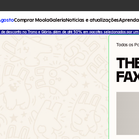
Agosto
Comprar Moola
Galeria
Notícias e atualizações
Aprenda
de desconto no Trono e Glória, além de até 50% em pacotes selecionados por um 
Todos os P
THE
FA