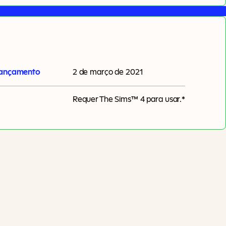
lançamento
2 de março de 2021
Requer
The Sims™ 4
para usar.*
Acrescentar Ao Carrinho
impostos podem ser aplicáveis.