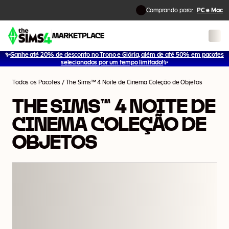
Comprando para:
PC e Mac
✨
Ganhe até 20% de desconto no Trono e Glória, além de até 50% em pacotes
1
/
10
selecionados por um tempo limitado!
✨
Todos os Pacotes
/
The Sims™ 4 Noite de Cinema Coleção de Objetos
THE SIMS™ 4 NOITE DE
CINEMA COLEÇÃO DE
OBJETOS