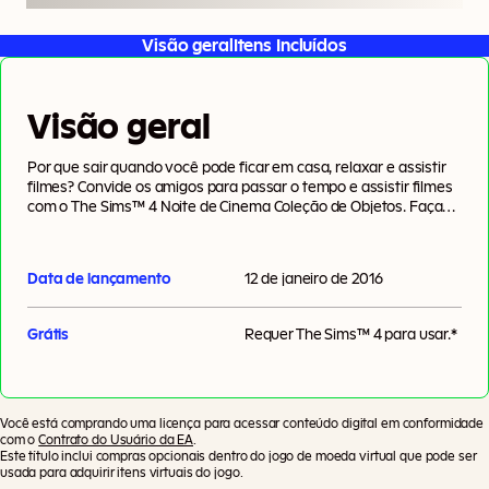
Visão geral
Itens Incluídos
Visão geral
Por que sair quando você pode ficar em casa, relaxar e assistir
filmes? Convide os amigos para passar o tempo e assistir filmes
com o The Sims™ 4 Noite de Cinema Coleção de Objetos. Faça
uma tigela de pipoca e entretenha os seus Sims com um filme na
nova tela de projeção. Curta novos trajes e penteados.
Data de lançamento
12 de janeiro de 2016
Grátis
Requer
The Sims™ 4
para usar.*
Você está comprando uma licença para acessar conteúdo digital em conformidade
com o
Contrato do Usuário da EA
.
Este título inclui compras opcionais dentro do jogo de moeda virtual que pode ser
usada para adquirir itens virtuais do jogo.