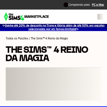
Comprando para:
PC e Mac
✨
Ganhe até 20% de desconto no Trono e Glória, além de até 50% em pacotes
1
/
13
selecionados por um tempo limitado!
✨
Todos os Pacotes
/
The Sims™ 4 Reino da Magia
THE SIMS™ 4 REINO
DA MAGIA