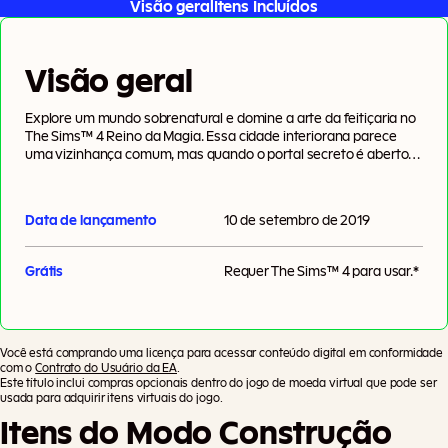
Visão geral
Itens Incluídos
Visão geral
Explore um mundo sobrenatural e domine a arte da feitiçaria no
The Sims™ 4 Reino da Magia. Essa cidade interiorana parece
uma vizinhança comum, mas quando o portal secreto é aberto, a
verdadeira magia começa. Poções, varinhas e até um mundo
flutuante vão encantar seu Sim, mas cuidado com feitiços que
dão errado! Aprenda a arte da feitiçaria, invoque um familiar
Data de lançamento
10 de setembro de 2019
para proteger você e mergulhe nesse mundo encantado.
Grátis
Requer
The Sims™ 4
para usar.*
Você está comprando uma licença para acessar conteúdo digital em conformidade
com o
Contrato do Usuário da EA
.
Este título inclui compras opcionais dentro do jogo de moeda virtual que pode ser
usada para adquirir itens virtuais do jogo.
Itens do Modo Construção