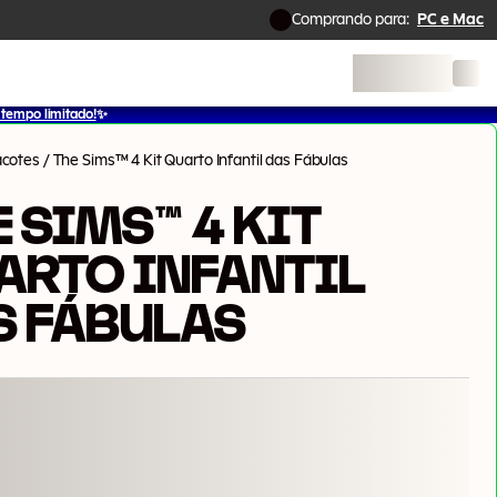
Comprando para:
PC e Mac
tempo limitado!
✨
acotes
/
The Sims™ 4 Kit Quarto Infantil das Fábulas
 SIMS™ 4 KIT
ARTO INFANTIL
S FÁBULAS