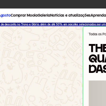
Agosto
Comprar Moola
Galeria
Notícias e atualizações
Aprenda
de desconto no Trono e Glória, além de até 50% em pacotes selecionados por um 
Todos os P
THE
QU
DA