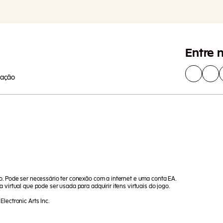
Outros 
Entre 
lação
go. Pode ser necessário ter conexão com a internet e uma conta EA.
 virtual que pode ser usada para adquirir itens virtuais do jogo.
lectronic Arts Inc.