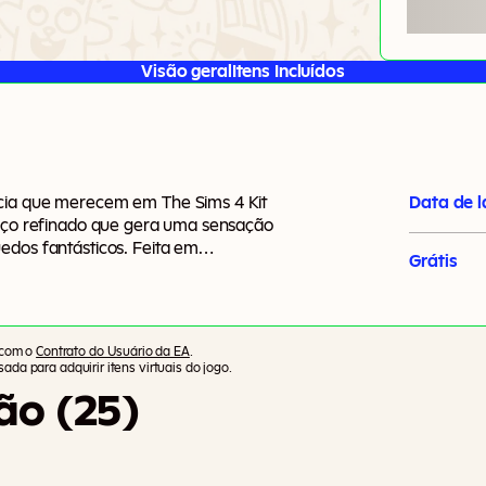
Visão geral
Itens Incluídos
ncia que merecem em The Sims 4 Kit
Data de 
paço refinado que gera uma sensação
edos fantásticos. Feita em
Grátis
alegria da chegada de uma criança
nageiam a história e o legado do The
 com o
Contrato do Usuário da EA
.
ada para adquirir itens virtuais do jogo.
ão (25)