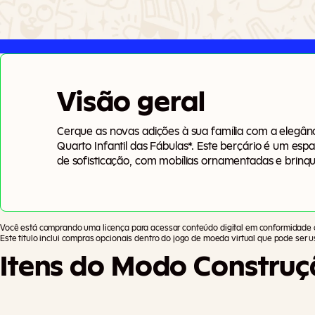
Visão geral
Cerque as novas adições à sua família com a elegâ
Quarto Infantil das Fábulas*. Este berçário é um es
de sofisticação, com mobílias ornamentadas e brinqu
colaboração com SixamCC, esta coleção equilibra a 
com um encanto diferenciado. Alguns itens até home
Sims.
Você está comprando uma licença para acessar conteúdo digital em conformidade
Este título inclui compras opcionais dentro do jogo de moeda virtual que pode ser us
Itens do Modo Construç