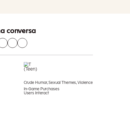
Acrescentar Ao Carrinho
impostos podem ser aplicáveis.
na conversa
Crude Humor, Sexual Themes, Violence
In-Game Purchases
Users Interact