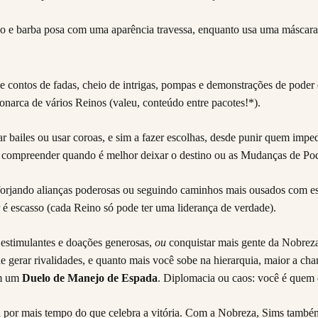
contos de fadas, cheio de intrigas, pompas e demonstrações de poder 
onarca de vários Reinos (valeu, conteúdo entre pacotes!*).
 bailes ou usar coroas, e sim a fazer escolhas, desde punir quem impede
, e compreender quando é melhor deixar o destino ou as Mudanças de Pod
forjando alianças poderosas ou seguindo caminhos mais ousados com esq
 é escasso (cada Reino só pode ter uma liderança de verdade).
 estimulantes e doações generosas,
ou
conquistar mais gente da Nobrez
gerar rivalidades, e quanto mais você sobe na hierarquia, maior a ch
em um
Duelo de Manejo de Espada
. Diplomacia ou caos: você é quem 
por mais tempo do que celebra a vitória. Com a Nobreza, Sims também p