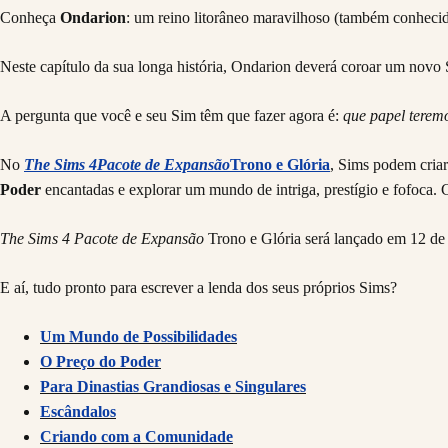
Conheça
Ondarion
: um reino litorâneo maravilhoso (também conheci
Neste capítulo da sua longa história, Ondarion deverá coroar um novo 
A pergunta que você e seu Sim têm que fazer agora é:
que papel teremo
No
The Sims 4
Pacote de Expansão
Trono e Glória
, Sims podem criar
Poder
encantadas e explorar um mundo de intriga, prestígio e fofoca. C
The Sims 4 Pacote de Expansão
Trono e Glória será lançado em 12 de 
E aí, tudo pronto para escrever a lenda dos seus próprios Sims?
Um Mundo de Possibilidades
O Preço do Poder
Para Dinastias Grandiosas e Singulares
Escândalos
Criando com a Comunidade