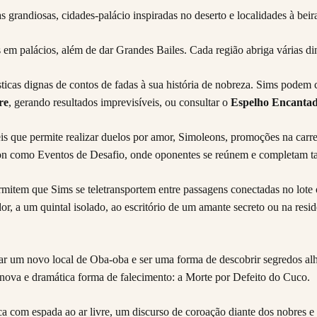
m palácios, além de dar Grandes Bailes. Cada região abriga várias din
sticas dignas de contos de fadas à sua história de nobreza. Sims podem
re
, gerando resultados imprevisíveis, ou consultar o
Espelho Encanta
is que permite realizar duelos por amor, Simoleons, promoções na carre
on como Eventos de Desafio, onde oponentes se reúnem e completam tar
permitem que Sims se teletransportem entre passagens conectadas no lot
, a um quintal isolado, ao escritório de um amante secreto ou na resi
ar um novo local de Oba-oba e ser uma forma de descobrir segredos al
nova e dramática forma de falecimento: a Morte por Defeito do Cuco.