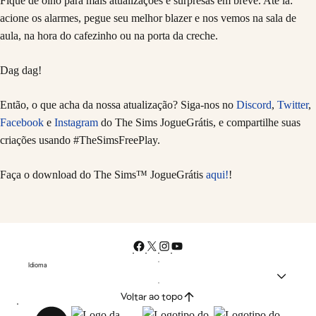
Fique de olho para mais atualizações e surpresas em breve. Até lá:
acione os alarmes, pegue seu melhor blazer e nos vemos na sala de
aula, na hora do cafezinho ou na porta da creche.
Dag dag!
Então, o que acha da nossa atualização? Siga-nos no
Discord
,
Twitter
,
Facebook
e
Instagram
do The Sims JogueGrátis, e compartilhe suas
criações usando #TheSimsFreePlay.
Faça o download do The Sims™ JogueGrátis
aqui!
!
Idioma
Voltar ao topo