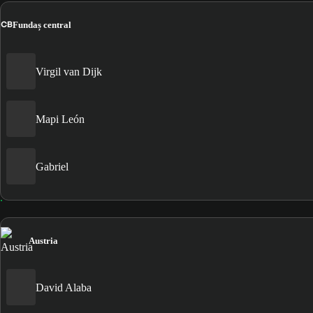
CB
Fundaș central
Virgil van Dijk
Mapi León
Gabriel
Austria
David Alaba