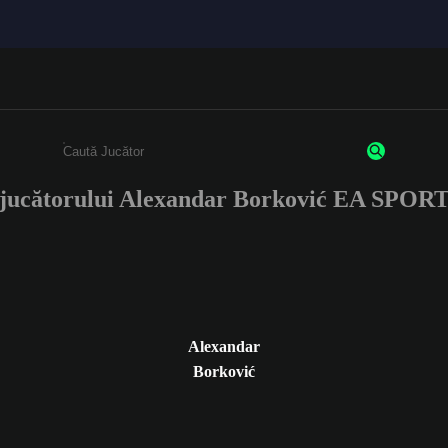
e jucătorului Alexandar Borković EA SPOR
Enter a minimum of 3 characters or numbers
Alexandar
Borković