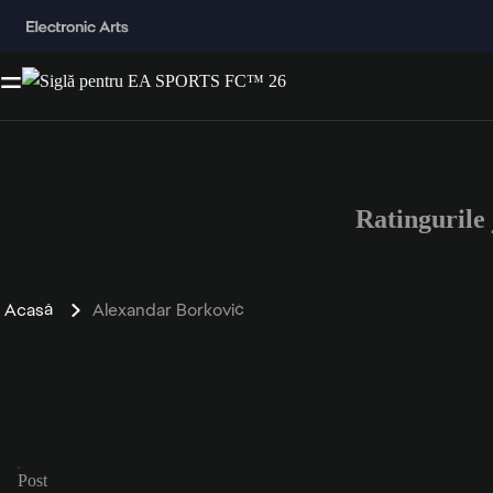
Ratinguril
Acasă
Alexandar Borković
Post