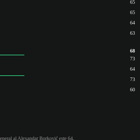
65
65
64
63
68
73
64
73
60
general al Alexandar Borković este 64.