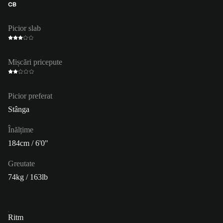
CB
Picior slab
Mișcări pricepute
Picior preferat
Stânga
Înălțime
184cm / 6'0"
Greutate
74kg / 163lb
Ritm