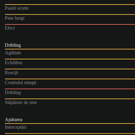
Pasări scurte
Pase lungi
Efect
Dribling
Agilitate
Echilibru
Reacţii
Controlul mingii
Dribling
Stăpânire de sine
Apărarea
Interceptări