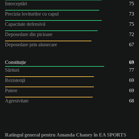
Interceptări
75
Precizia loviturilor cu capul
73
Capacitate defensivă
75
Deposedare din picioare
72
Deposedare prin alunecare
67
Constituție
69
Sărituri
77
Rezistenţă
69
Putere
69
Agresivitate
68
Ratingul general pentru Amanda Chaney în EA SPORTS