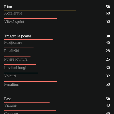
Ritm
58
Accelerație
68
Viteză sprint
50
Tragere la poartă
30
Poziţionare
46
Finalizări
28
Putere lovitură
25
Lovituri lungi
30
Voleuri
32
Penaltiuri
50
Pase
58
Viziune
43
Centrare
49