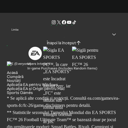
Limba
Înapoi la început
Users Interact
In-game Purchases (Includes Random Items)
Acasă
Cumpără
Noutăți
Aplicația EA pentru Windows
Aplicația EA și Origin pentru Mac
Sports Games
* Se aplică alte condiții și restricții. Consultă
ea.com/games/ea-
sports-fc/fc-26/game-disclaimers
pentru detalii.
** Statisticile sezonului Turneului Mondial din EA SPORTS
FC™ 26 Football Ultimate Team™ se bazează doar pe jocul
din următoarele moduri: Squad Battles, Rivali, Campioni și