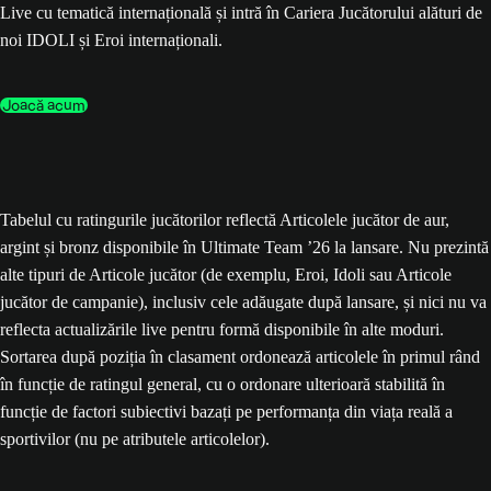
Live cu tematică internațională și intră în Cariera Jucătorului alături de
noi IDOLI și Eroi internaționali.
Joacă acum
Tabelul cu ratingurile jucătorilor reflectă Articolele jucător de aur,
argint și bronz disponibile în Ultimate Team ’26 la lansare. Nu prezintă
alte tipuri de Articole jucător (de exemplu, Eroi, Idoli sau Articole
jucător de campanie), inclusiv cele adăugate după lansare, și nici nu va
reflecta actualizările live pentru formă disponibile în alte moduri.
Sortarea după poziția în clasament ordonează articolele în primul rând
în funcție de ratingul general, cu o ordonare ulterioară stabilită în
funcție de factori subiectivi bazați pe performanța din viața reală a
sportivilor (nu pe atributele articolelor).