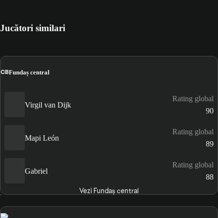
Jucători similari
CB
Fundaș central
Rating global
Virgil van Dijk
90
Rating global
Mapi León
89
Rating global
Gabriel
88
Vezi Fundaș central