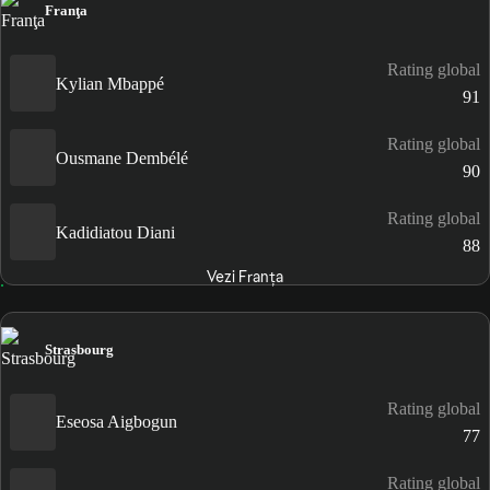
Franţa
Rating global
Kylian Mbappé
91
Rating global
Ousmane Dembélé
90
Rating global
Kadidiatou Diani
88
Vezi Franţa
Strasbourg
Rating global
Eseosa Aigbogun
77
Rating global