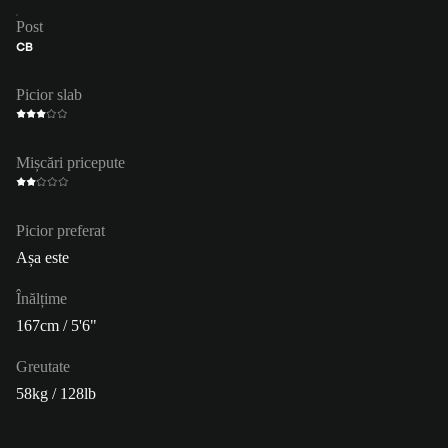
Post
CB
Picior slab
Mișcări pricepute
Picior preferat
Așa este
Înălțime
167cm / 5'6"
Greutate
58kg / 128lb