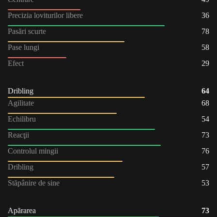
Precizia loviturilor libere
36
Pasări scurte
78
Pase lungi
58
Efect
29
Dribling
64
Agilitate
68
Echilibru
54
Reacţii
73
Controlul mingii
76
Dribling
57
Stăpânire de sine
53
Apărarea
73