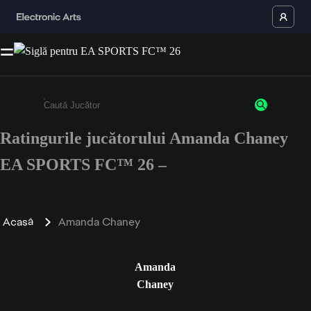
Ratingurile jucătorului Amanda Chaney
Enter a minimum of 3 characters or numbers
EA SPORTS FC™ 26 –
Acasă
Amanda Chaney
Amanda
Chaney