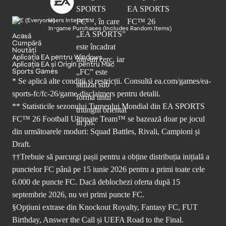
Users Interact
In-game Purchases (Includes Random Items)
Acasă
Cumpără
Noutăți
Aplicația EA pentru Windows
Aplicația EA și Origin pentru Mac
Sports Games
* Se aplică alte condiții și restricții. Consultă
ea.com/games/ea-
sports-fc/fc-26/game-disclaimers
pentru detalii.
** Statisticile sezonului Turneului Mondial din EA SPORTS
FC™ 26 Football Ultimate Team™ se bazează doar pe jocul
din următoarele moduri: Squad Battles, Rivali, Campioni și
Draft.
††Trebuie să parcurgi pașii pentru a obține distribuția inițială a
punctelor FC până pe 15 iunie 2026 pentru a primi toate cele
6.000 de puncte FC. Dacă deblochezi oferta după 15
septembrie 2026, nu vei primi puncte FC.
§Opțiuni extrase din Knockout Royalty, Fantasy FC, FUT
Birthday, Answer the Call și UEFA Road to the Final.