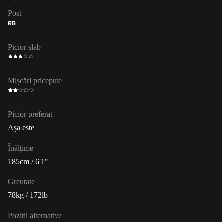
Post
RB
Picior slab
Mișcări pricepute
Picior preferat
Așa este
Înălțime
185cm / 6'1"
Greutate
78kg / 172lb
Poziții alternative