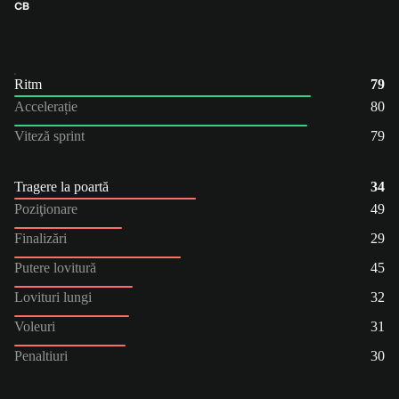
CB
Ritm
79
Accelerație
80
Viteză sprint
79
Tragere la poartă
34
Poziţionare
49
Finalizări
29
Putere lovitură
45
Lovituri lungi
32
Voleuri
31
Penaltiuri
30