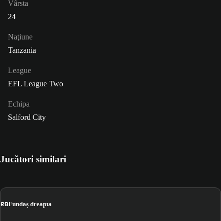
Vârsta
24
Naţiune
Tanzania
League
EFL League Two
Echipa
Salford City
Jucători similari
RB
Fundaș dreapta