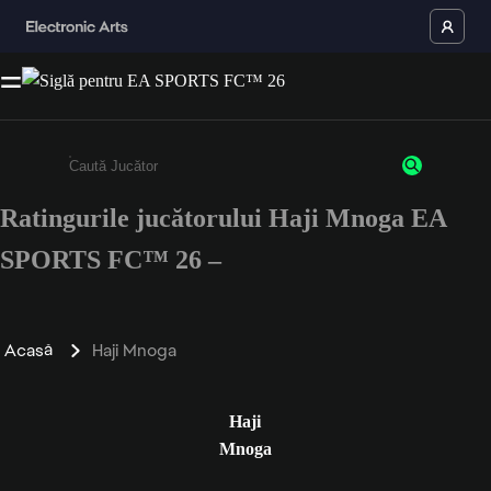
Ratingurile jucătorului Haji Mnoga EA
Enter a minimum of 3 characters or numbers
SPORTS FC™ 26 –
Acasă
Haji Mnoga
Haji
Mnoga