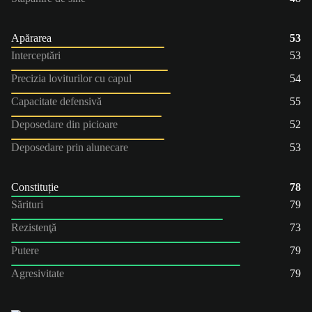
Apărarea
53
Interceptări
53
Precizia loviturilor cu capul
54
Capacitate defensivă
55
Deposedare din picioare
52
Deposedare prin alunecare
53
Constituție
78
Sărituri
79
Rezistenţă
73
Putere
79
Agresivitate
79