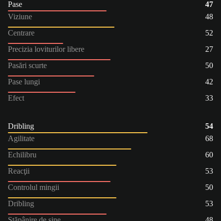
Pase
47
Viziune
48
Centrare
52
Precizia loviturilor libere
27
Pasări scurte
50
Pase lungi
42
Efect
33
Dribling
54
Agilitate
68
Echilibru
60
Reacţii
53
Controlul mingii
50
Dribling
53
Stăpânire de sine
48