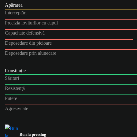
Apărarea
Interceptări
Precizia loviturilor cu capul
Capacitate defensivă
Deposedare din picioare
Deposedare prin alunecare
Constituție
Sărituri
Rezistenţă
Putere
Agresivitate
Bun la pressing