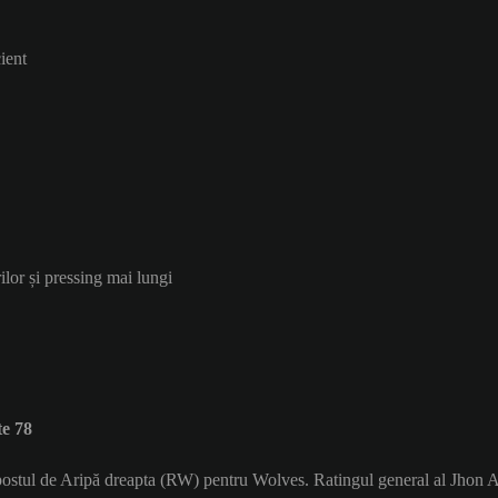
ient
ilor și pressing mai lungi
e 78
 postul de Aripă dreapta (RW) pentru Wolves. Ratingul general al Jhon A