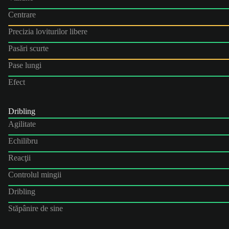
Centrare
Precizia loviturilor libere
Pasări scurte
Pase lungi
Efect
Dribling
Agilitate
Echilibru
Reacţii
Controlul mingii
Dribling
Stăpânire de sine