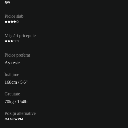
RW
Picior slab
Mișcări pricepute
Picior preferat
Așa este
Înălțime
168cm / 5'6"
Greutate
70kg / 154lb
Poziții alternative
CAM
LW
RM