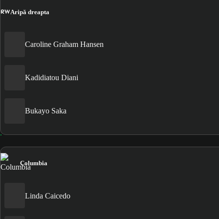
RW
Aripă dreapta
Caroline Graham Hansen
Kadidiatou Diani
Bukayo Saka
Columbia
Linda Caicedo