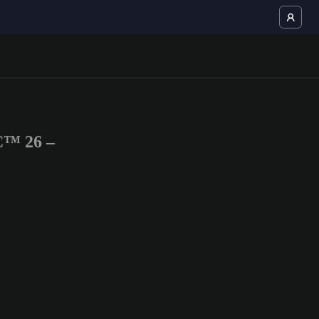
C™ 26 –