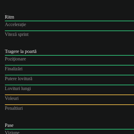
Ritm
Accelerație
Viteză sprint
Tragere la poartă
Poziţionare
Finalizări
Putere lovitură
Lovituri lungi
Voleuri
Penaltiuri
Pase
Viziune