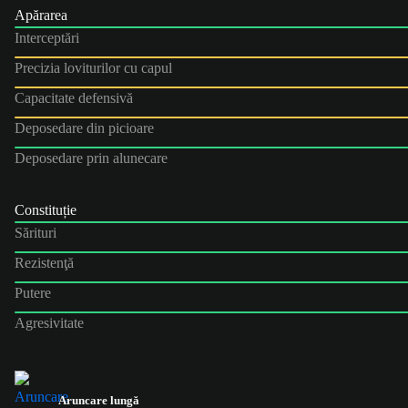
Apărarea
Interceptări
Precizia loviturilor cu capul
Capacitate defensivă
Deposedare din picioare
Deposedare prin alunecare
Constituție
Sărituri
Rezistenţă
Putere
Agresivitate
Aruncare lungă