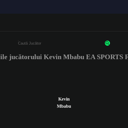
rile jucătorului Kevin Mbabu EA SPORTS 
Enter a minimum of 3 characters or numbers
Kevin
Mbabu