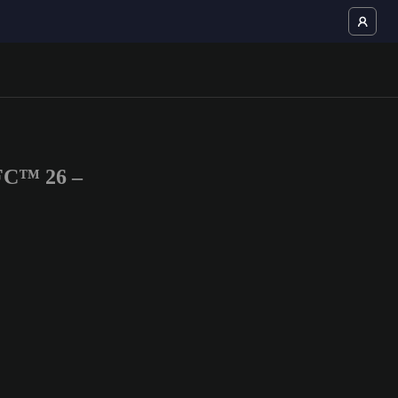
FC™ 26 –