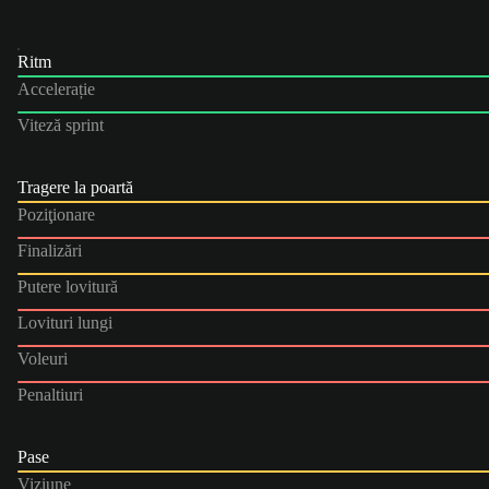
Ritm
Accelerație
Viteză sprint
Tragere la poartă
Poziţionare
Finalizări
Putere lovitură
Lovituri lungi
Voleuri
Penaltiuri
Pase
Viziune