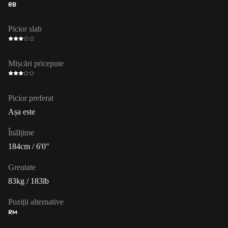
RB
Picior slab
Mișcări pricepute
Picior preferat
Așa este
Înălțime
184cm / 6'0"
Greutate
83kg / 183lb
Poziții alternative
RM