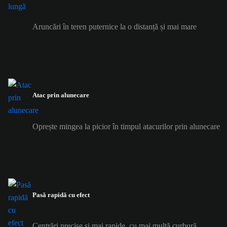
Aruncări în teren puternice la o distanță și mai mare
Atac prin alunecare
Oprește mingea la picior în timpul atacurilor prin alunecare
Pasă rapidă cu efect
Centrări precise și mai rapide, cu mai multă curbură