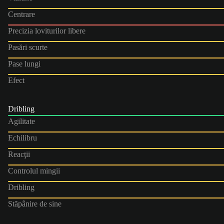
Centrare
Precizia loviturilor libere
Pasări scurte
Pase lungi
Efect
Dribling
Agilitate
Echilibru
Reacţii
Controlul mingii
Dribling
Stăpânire de sine