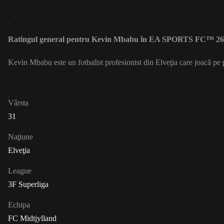
Ratingul general pentru Kevin Mbabu în EA SPORTS FC™ 26 
Kevin Mbabu este un fotbalist profesionist din Elveţia care joacă p
Vârsta
31
Naţiune
Elveţia
League
3F Superliga
Echipa
FC Midtjylland