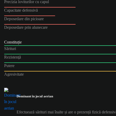
Precizia loviturilor cu capul
Capacitate defensivă
Deposedare din picioare
Deposedare prin alunecare
Constituție
Sărituri
Rezistenţă
Putere
Agresivitate
Dominant în jocul aerian
Efectuează sărituri mai înalte și are o prezență fizică defensiv