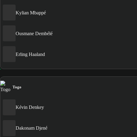
Kylian Mbappé
Ousmane Dembélé
Erling Haaland
Togo
Kévin Denkey
Dakonam Djené