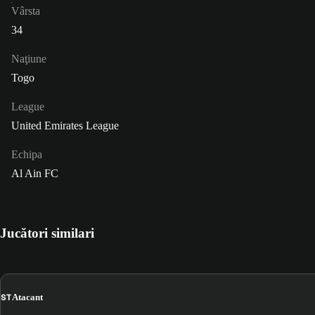
Vârsta
34
Naţiune
Togo
League
United Emirates League
Echipa
Al Ain FC
Jucători similari
ST
Atacant