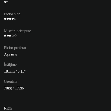
ST
Picior slab
Mișcări pricepute
Picior preferat
Așa este
Înălțime
181cm / 5'11"
Greutate
78kg / 172lb
Ritm