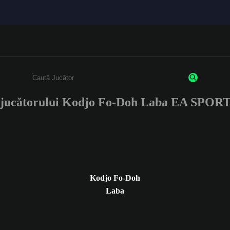
e jucătorului Kodjo Fo-Doh Laba EA SPOR
Enter a minimum of 3 characters or numbers
Kodjo Fo-Doh
Laba