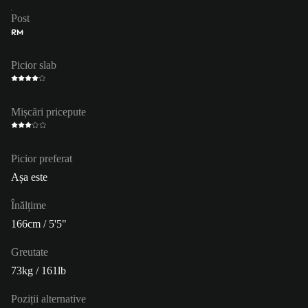
Post
RM
Picior slab
Mișcări pricepute
Picior preferat
Așa este
Înălțime
166cm / 5'5"
Greutate
73kg / 161lb
Poziții alternative