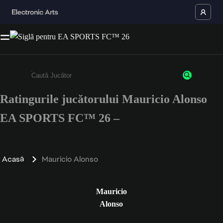
Ratingurile jucătorului Mauricio Alonso
Enter a minimum of 3 characters or numbers
EA SPORTS FC™ 26 –
Acasă
Mauricio Alonso
Mauricio
Alonso