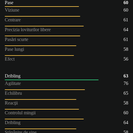
Pase
60
Viziune
60
Centrare
61
Precizia loviturilor libere
64
Pasări scurte
61
Pase lungi
58
Efect
56
Dribling
63
Agilitate
76
Echilibru
65
Reacţii
58
Controlul mingii
60
Dribling
64
Stăpânire de sine
58