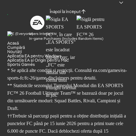
Înapoi la început
Users Interact
In-game Purchases (Includes Random Items)
Acasă
Cumpără
Noutăți
Aplicația EA pentru Windows
Aplicația EA și Origin pentru Mac
Sports Games
* Se aplică alte condiții și restricții. Consultă
ea.com/games/ea-
sports-fc/fc-26/game-disclaimers
pentru detalii.
** Statisticile sezonului Turneului Mondial din EA SPORTS
FC™ 26 Football Ultimate Team™ se bazează doar pe jocul
din următoarele moduri: Squad Battles, Rivali, Campioni și
Draft.
††Trebuie să parcurgi pașii pentru a obține distribuția inițială a
punctelor FC până pe 15 iunie 2026 pentru a primi toate cele
6.000 de puncte FC. Dacă deblochezi oferta după 15