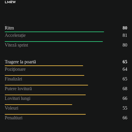
LM
RW
Ritm
80
Accelerație
81
Viteză sprint
80
Tragere la poartă
65
Poziţionare
64
Finalizări
65
Putere lovitură
68
Lovituri lungi
66
Voleuri
55
Penaltiuri
66