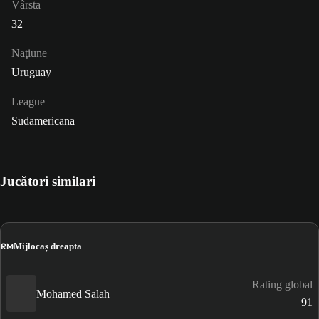
Vârsta
32
Naţiune
Uruguay
League
Sudamericana
Jucători similari
RM
Mijlocaș dreapta
Rating global
Mohamed Salah
91