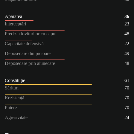
Apărarea
36
Interceptări
23
Precizia loviturilor cu capul
48
Capacitate defensivă
22
Deposedare din picioare
49
Deposedare prin alunecare
48
Constituție
61
Sărituri
70
Rezistenţă
70
Putere
70
Agresivitate
24