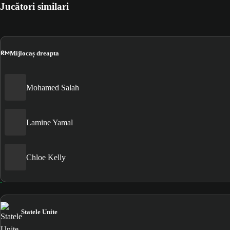
Jucători similari
RM
Mijlocaș dreapta
Mohamed Salah
Lamine Yamal
Chloe Kelly
Statele Unite