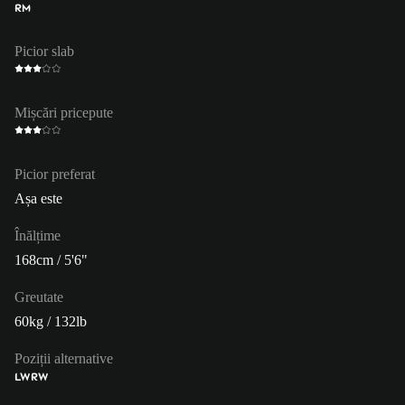
RM
Picior slab
Mișcări pricepute
Picior preferat
Așa este
Înălțime
168cm / 5'6"
Greutate
60kg / 132lb
Poziții alternative
LW
RW