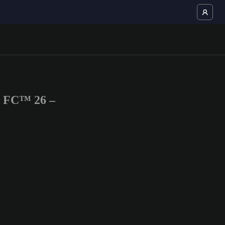
S FC™ 26 –