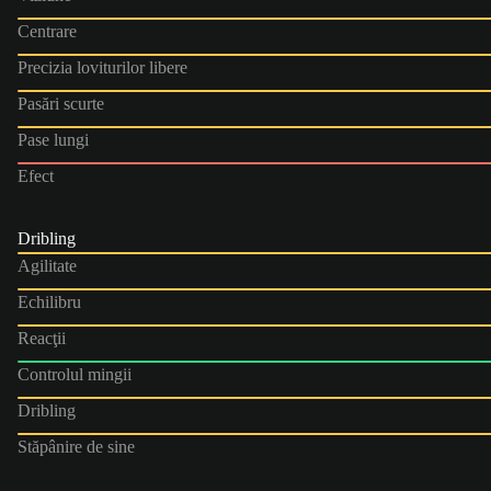
Centrare
Precizia loviturilor libere
Pasări scurte
Pase lungi
Efect
Dribling
Agilitate
Echilibru
Reacţii
Controlul mingii
Dribling
Stăpânire de sine