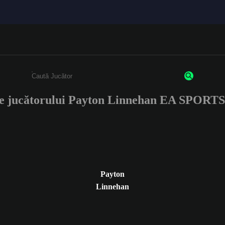
le jucătorului Payton Linnehan EA SPORT
Enter a minimum of 3 characters or numbers
Payton
Linnehan