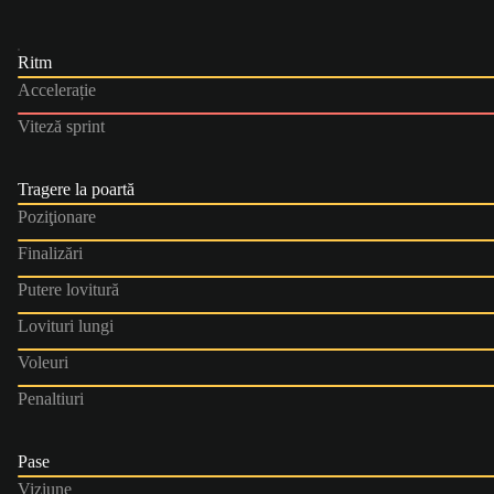
Ritm
Accelerație
Viteză sprint
Tragere la poartă
Poziţionare
Finalizări
Putere lovitură
Lovituri lungi
Voleuri
Penaltiuri
Pase
Viziune