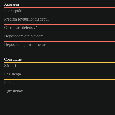
Apărarea
Interceptări
Precizia loviturilor cu capul
Capacitate defensivă
Deposedare din picioare
Deposedare prin alunecare
Constituție
Sărituri
Rezistenţă
Putere
Agresivitate