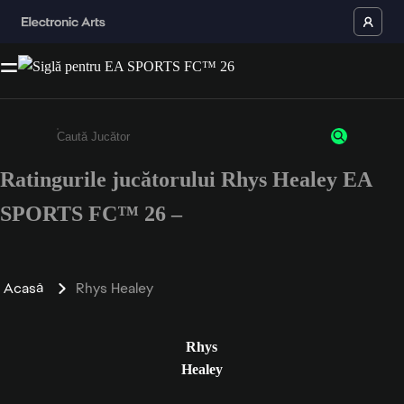
Ratingurile jucătorului Rhys Healey EA
Enter a minimum of 3 characters or numbers
SPORTS FC™ 26 –
Acasă
Rhys Healey
Rhys
Healey