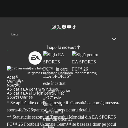
Limba
Înapoi la început
Users Interact
In-game Purchases (Includes Random Items)
Acasă
Cumpără
Noutăți
Aplicația EA pentru Windows
Aplicația EA și Origin pentru Mac
Sports Games
* Se aplică alte condiții și restricții. Consultă
ea.com/games/ea-
sports-fc/fc-26/game-disclaimers
pentru detalii.
** Statisticile sezonului Turneului Mondial din EA SPORTS
FC™ 26 Football Ultimate Team™ se bazează doar pe jocul