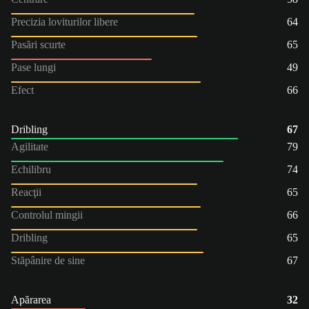
Precizia loviturilor libere
64
Pasări scurte
65
Pase lungi
49
Efect
66
Dribling
67
Agilitate
79
Echilibru
74
Reacţii
65
Controlul mingii
66
Dribling
65
Stăpânire de sine
67
Apărarea
32