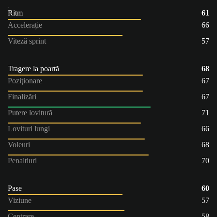
Ritm
61
Accelerație
66
Viteză sprint
57
Tragere la poartă
68
Poziţionare
67
Finalizări
67
Putere lovitură
71
Lovituri lungi
66
Voleuri
68
Penaltiuri
70
Pase
60
Viziune
57
Centrare
58