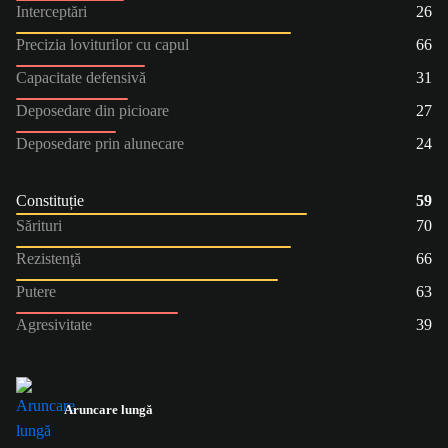
Interceptări
26
Precizia loviturilor cu capul
66
Capacitate defensivă
31
Deposedare din picioare
27
Deposedare prin alunecare
24
Constituție
59
Sărituri
70
Rezistenţă
66
Putere
63
Agresivitate
39
Aruncare lungă