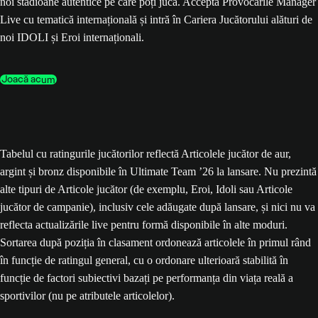
noi stadioane autentice pe care poți juca. Acceptă Provocările Manager
Live cu tematică internațională și intră în Cariera Jucătorului alături de
noi IDOLI și Eroi internaționali.
Joacă acum
Tabelul cu ratingurile jucătorilor reflectă Articolele jucător de aur,
argint și bronz disponibile în Ultimate Team ’26 la lansare. Nu prezintă
alte tipuri de Articole jucător (de exemplu, Eroi, Idoli sau Articole
jucător de campanie), inclusiv cele adăugate după lansare, și nici nu va
reflecta actualizările live pentru formă disponibile în alte moduri.
Sortarea după poziția în clasament ordonează articolele în primul rând
în funcție de ratingul general, cu o ordonare ulterioară stabilită în
funcție de factori subiectivi bazați pe performanța din viața reală a
sportivilor (nu pe atributele articolelor).