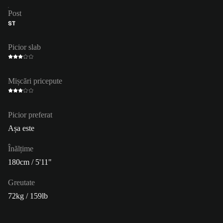
Post
ST
Picior slab
Mișcări pricepute
Picior preferat
Așa este
Înălțime
180cm / 5'11"
Greutate
72kg / 159lb