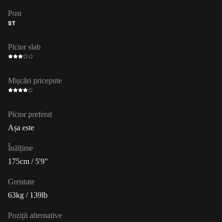
Post
ST
Picior slab
Mișcări pricepute
Picior preferat
Așa este
Înălțime
175cm / 5'9"
Greutate
63kg / 139lb
Poziții alternative