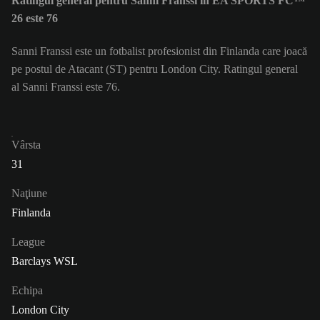
Ratingul general pentru Sanni Franssi în EA SPORTS FC™
26 este 76
Sanni Franssi este un fotbalist profesionist din Finlanda care joacă
pe postul de Atacant (ST) pentru London City. Ratingul general
al Sanni Franssi este 76.
Vârsta
31
Naţiune
Finlanda
League
Barclays WSL
Echipa
London City