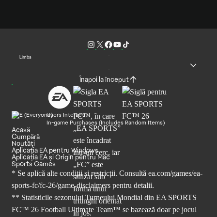
Limba
Înapoi la început
Users Interact
In-game Purchases (Includes Random Items)
Acasă
Cumpără
Noutăți
Aplicația EA pentru Windows
Aplicația EA și Origin pentru Mac
Sports Games
* Se aplică alte condiții și restricții. Consultă
ea.com/games/ea-
sports-fc/fc-26/game-disclaimers
pentru detalii.
** Statisticile sezonului Turneului Mondial din EA SPORTS
FC™ 26 Football Ultimate Team™ se bazează doar pe jocul