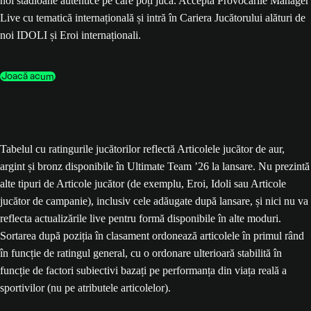
noi stadioane autentice pe care poți juca. Acceptă Provocările Manager
Live cu tematică internațională și intră în Cariera Jucătorului alături de
noi IDOLI și Eroi internaționali.
Joacă acum
Tabelul cu ratingurile jucătorilor reflectă Articolele jucător de aur,
argint și bronz disponibile în Ultimate Team ’26 la lansare. Nu prezintă
alte tipuri de Articole jucător (de exemplu, Eroi, Idoli sau Articole
jucător de campanie), inclusiv cele adăugate după lansare, și nici nu va
reflecta actualizările live pentru formă disponibile în alte moduri.
Sortarea după poziția în clasament ordonează articolele în primul rând
în funcție de ratingul general, cu o ordonare ulterioară stabilită în
funcție de factori subiectivi bazați pe performanța din viața reală a
sportivilor (nu pe atributele articolelor).