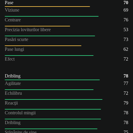
Pase
70
Viziune
69
Centrare
76
Precizia loviturilor libere
53
Pasări scurte
73
Pase lungi
62
Efect
72
Dribling
78
Agilitate
77
Echilibru
72
Reacţii
79
Controlul mingii
78
Dribling
78
Stăpânire de sine
75