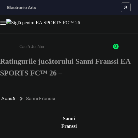
Ratingurile jucătorului Sanni Franssi EA
Enter a minimum of 3 characters or numbers
SPORTS FC™ 26 –
Acasă
Sanni Franssi
Sanni
Franssi