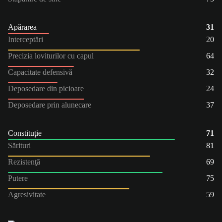
Apărarea
31
Interceptări
20
Precizia loviturilor cu capul
64
Capacitate defensivă
32
Deposedare din picioare
24
Deposedare prin alunecare
37
Constituție
71
Sărituri
81
Rezistenţă
69
Putere
75
Agresivitate
59