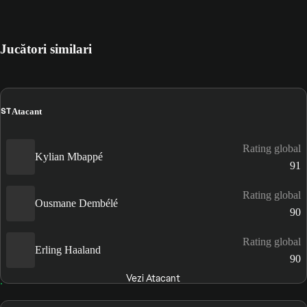
Jucători similari
ST
Atacant
Rating global
Kylian Mbappé
91
Rating global
Ousmane Dembélé
90
Rating global
Erling Haaland
90
Vezi Atacant