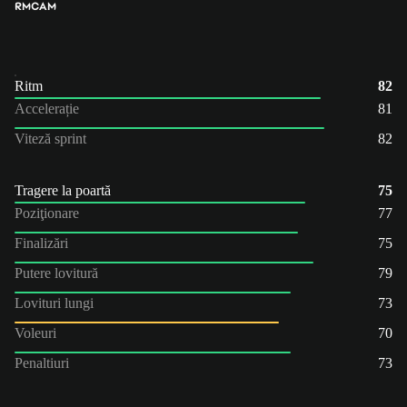
RM
CAM
Ritm
82
Accelerație
81
Viteză sprint
82
Tragere la poartă
75
Poziţionare
77
Finalizări
75
Putere lovitură
79
Lovituri lungi
73
Voleuri
70
Penaltiuri
73