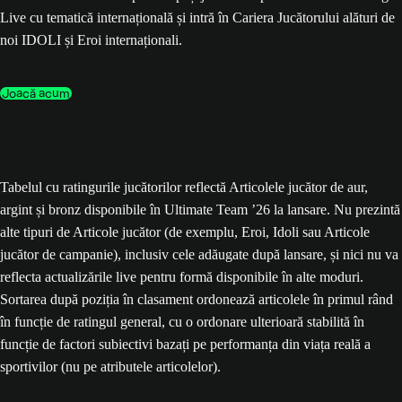
Live cu tematică internațională și intră în Cariera Jucătorului alături de
noi IDOLI și Eroi internaționali.
Joacă acum
Tabelul cu ratingurile jucătorilor reflectă Articolele jucător de aur,
argint și bronz disponibile în Ultimate Team ’26 la lansare. Nu prezintă
alte tipuri de Articole jucător (de exemplu, Eroi, Idoli sau Articole
jucător de campanie), inclusiv cele adăugate după lansare, și nici nu va
reflecta actualizările live pentru formă disponibile în alte moduri.
Sortarea după poziția în clasament ordonează articolele în primul rând
în funcție de ratingul general, cu o ordonare ulterioară stabilită în
funcție de factori subiectivi bazați pe performanța din viața reală a
sportivilor (nu pe atributele articolelor).