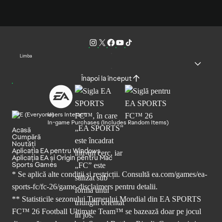
Limba
Înapoi la început
Users Interact
In-game Purchases (Includes Random Items)
Acasă
Cumpără
Noutăți
Aplicația EA pentru Windows
Aplicația EA și Origin pentru Mac
Sports Games
* Se aplică alte condiții și restricții. Consultă
ea.com/games/ea-
sports-fc/fc-26/game-disclaimers
pentru detalii.
** Statisticile sezonului Turneului Mondial din EA SPORTS
FC™ 26 Football Ultimate Team™ se bazează doar pe jocul