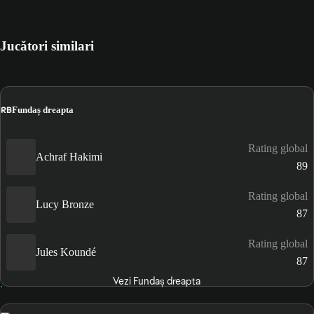
Jucători similari
RB
Fundaș dreapta
Rating global
Achraf Hakimi
89
Rating global
Lucy Bronze
87
Rating global
Jules Koundé
87
Vezi Fundaș dreapta