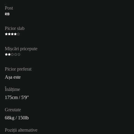
Post
RB
Picior slab
Mișcări pricepute
Picior preferat
Așa este
Înălțime
175cm / 5'9"
Greutate
68kg / 150lb
Poziții alternative