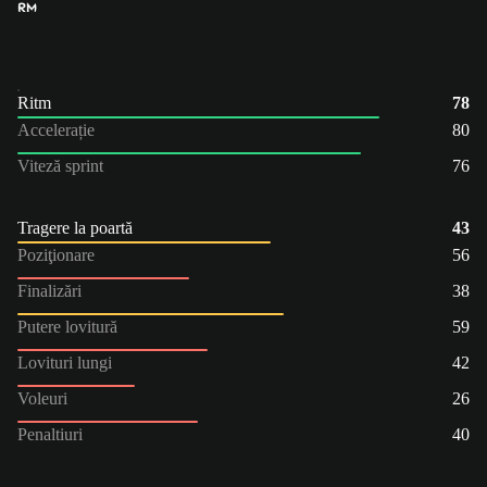
RM
Ritm
78
Accelerație
80
Viteză sprint
76
Tragere la poartă
43
Poziţionare
56
Finalizări
38
Putere lovitură
59
Lovituri lungi
42
Voleuri
26
Penaltiuri
40