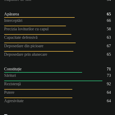
Apărarea
65
Interceptări
66
Precizia loviturilor cu capul
58
Capacitate defensivă
63
Deposedare din picioare
67
Deposedare prin alunecare
65
Constituție
71
Sărituri
73
Rezistenţă
92
Putere
64
Agresivitate
64