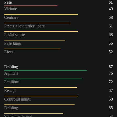
Pase
61
Viziune
49
Centrare
68
Precizia loviturilor libere
61
Pasări scurte
68
Pase lungi
56
Efect
52
Dribling
67
Agilitate
76
Echilibru
72
Reacţii
67
Controlul mingii
68
Dribling
65
Stăpânire de sine
54