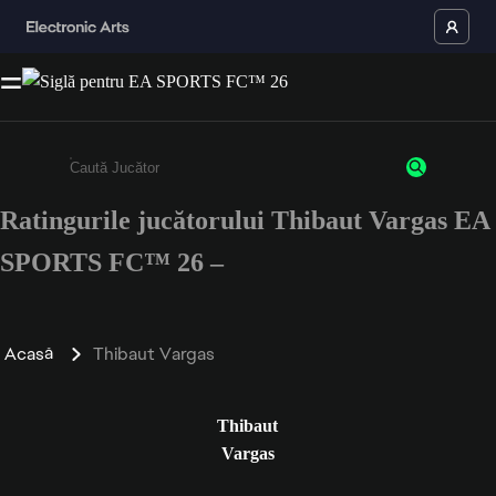
Ratingurile jucătorului Thibaut Vargas EA
Enter a minimum of 3 characters or numbers
SPORTS FC™ 26 –
Acasă
Thibaut Vargas
Thibaut
Vargas