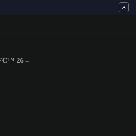
 FC™ 26 –