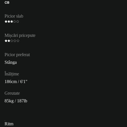
CB
Picior slab
Mișcări pricepute
Picior preferat
Stânga
Înălțime
186cm / 6'1"
Greutate
85kg / 187lb
Ritm