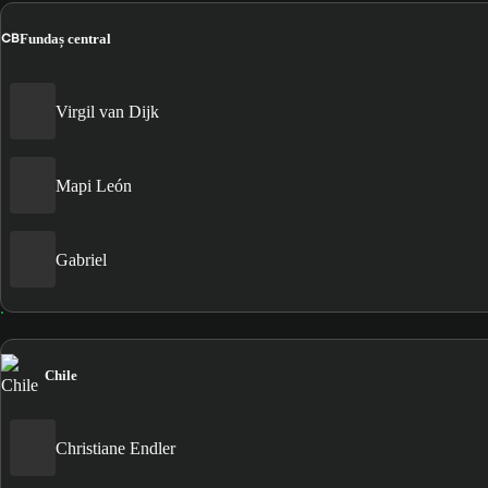
CB
Fundaș central
Virgil van Dijk
Mapi León
Gabriel
Chile
Christiane Endler