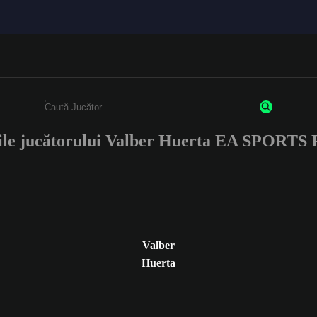
ile jucătorului Valber Huerta EA SPORTS
Enter a minimum of 3 characters or numbers
Valber
Huerta