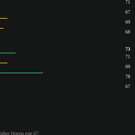
71
67
69
68
73
71
69
78
67
Valber Huerta este 67.