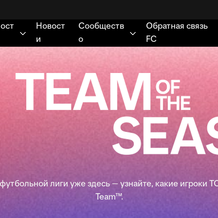
утбольной лиги уже здесь — узнайте, какие игроки TOT
Team™.