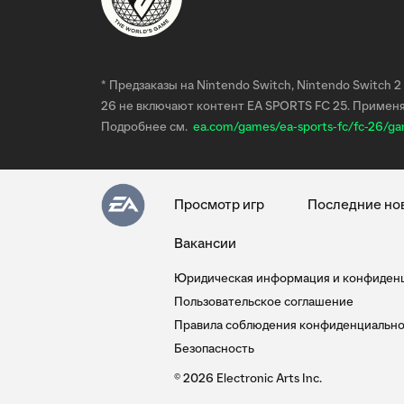
* Предзаказы на Nintendo Switch, Nintendo Switch 
26 не включают контент EA SPORTS FC 25. Применя
Подробнее см.
ea.com/games/ea-sports-fc/fc-26/ga