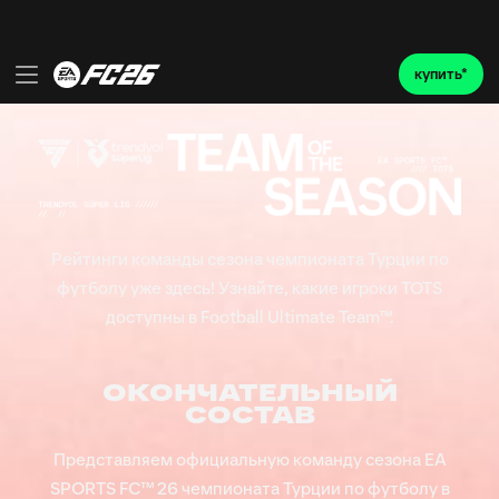
Рейтинги команды сезона чемпионата Турции по
футболу уже здесь! Узнайте, какие игроки TOTS
доступны в Football Ultimate Team™.
ОКОНЧАТЕЛЬНЫЙ
СОСТАВ
Представляем официальную команду сезона EA
SPORTS FC™ 26 чемпионата Турции по футболу в