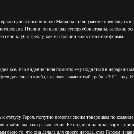
 Первой суперспособностью Майкона стало умение превращать в 
бютировав в Италии, он выиграл суперкубок страны, заложив осно
л свой клуб к треблу, как настоящий колосс на пике формы.
ел все. Его видение поля помогло ему подняться в иерархии мад
в для своего клуба, включая знаменитый требл в 2011 году. И п
к статусу Героя, попутно помогая своим товарищам по команде,
я и забивала ради развлечения. Ее подвиги на пике формы при
м было то, что она делала для своего народа, став Героем и на