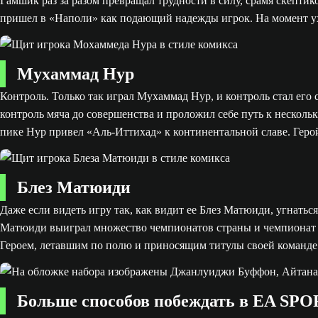
Гамшик раз за разом превращал трудности в силу, срамя скепти
пришел в «Наполи» как подающий надежды игрок. На момент ухо
Мухаммад Нур
Контроль. Только так играл Мухаммад Нур, и контроль стал его
контроль мяча до совершенства и проложил себе путь к несколь
пике Нур привел «Аль-Иттихад» к континентальной славе. Геро
Блез Матюиди
Даже если видеть игру так, как видит ее Блез Матюиди, угнатьс
Матюиди выиграл множество чемпионатов страны и чемпионат ми
Героем, летавшим по полю и приносящим титулы своей команде
Больше способов побеждать в EA SP