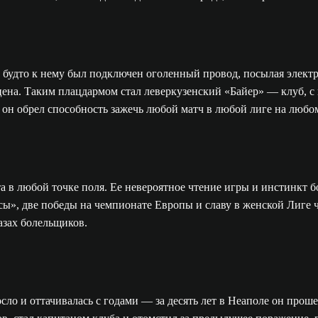
, будто к нему был подключен оголенный провод, посылая электр
сцена. Таким плацдармом стал леверкузенский «Байер» — клуб, 
 он обрел способность зажечь любой матч в любой лиге на любом
а в любой точке поля. Ее невероятное чтение игры и инстинкт
тсы», две победы на чемпионате Европы и славу в женской Лиг
азах болельщиков.
ло и оттачивалась с годами — за десять лет в Неаполе он прошел