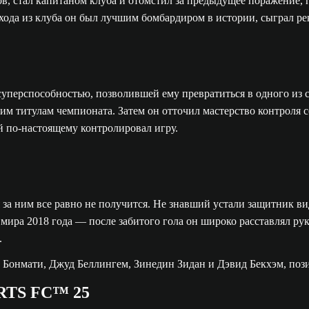
ков, стал капитаном клуба и отомстил за предыдущее поражение
да из клуба он был лучшим бомбардиром в истории, сыграл реко
 суперспособностью, позволившей ему превратиться в одного из
ким титулам чемпионата. Затем он отточил мастерство контроля
й по-настоящему контролировал игру.
я за ним все равно не получится. Не знавший устали защитник ви
ра 2018 года — после забитого гола он широко расставлял руки
.
ORTS FC™ 25