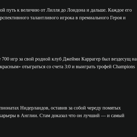
вой путь к величию от Лилля до Лондона и дальше. Каждое его
ерспективного талантливого игрока в премиального Героя и
е 700 игр за свой родной клуб Джейми Каррагер был вездесущ на
красным» отыграться со счета 3:0 и выиграть трофей Champions
пионатах Нидерландов, оставив за собой череду помятых
 карьеры в Англии. Стам доказал что он лучший — и самый