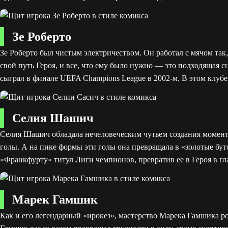
Зе Роберто
Зе Роберто был чистым электричеством. Он работал с мячом так
свой путь Героя, и все, что ему было нужно — это подходящая 
сыграл в финале UEFA Champions League в 2002-м. В этом клубе
Селия Шашич
Селия Шашич обладала нечеловеческим чутьем создания момент
голы. А на пике формы эти голы она превращала в «золотые бу
«Франкфурту» титул Лиги чемпионов, превратив ее в Героя в гл
Марек Гамшик
Как и его легендарный «ирокез», мастерство Марека Гамшика рос