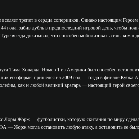
вселяет трепет в сердца соперников. Однако настоящим Героем о
44 года, забив дубль в предпоследний игровой день, чтобы под
ну Туре всегда доказывал, что способен мобилизовать силы коман
аслуга Тима Ховарда. Номер 1 из Америки был способен остановит
а пик его формы пришелся на 2009 год — тогда в финале Кубка 
олебим, как и любой великий вратарь — настоящий герой своего
докс Лоры Жорж — футболистки, которую скитания по миру сдела
А — Жорж могла остановить любую атаку, а остановить ее было