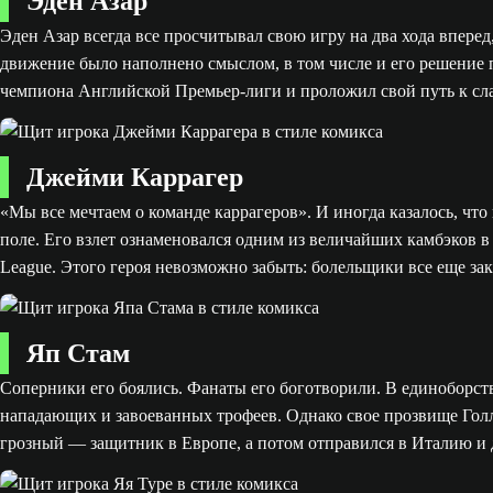
Эден Азар
Эден Азар всегда все просчитывал свою игру на два хода впере
движение было наполнено смыслом, в том числе и его решение п
чемпиона Английской Премьер-лиги и проложил свой путь к сл
Джейми Каррагер
«Мы все мечтаем о команде каррагеров». И иногда казалось, чт
поле. Его взлет ознаменовался одним из величайших камбэков в
League. Этого героя невозможно забыть: болельщики все еще зак
Яп Стам
Соперники его боялись. Фанаты его боготворили. В единоборств
нападающих и завоеванных трофеев. Однако свое прозвище Голл
грозный — защитник в Европе, а потом отправился в Италию и до