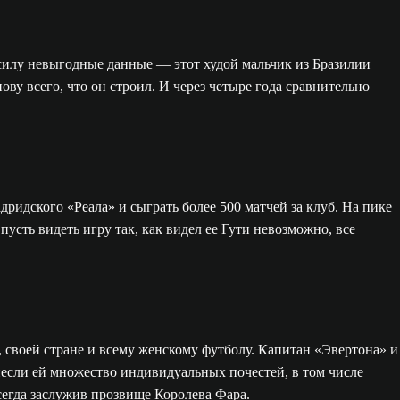
силу невыгодные данные — этот худой мальчик из Бразилии
ву всего, что он строил. И через четыре года сравнительно
ридского «Реала» и сыграть более 500 матчей за клуб. На пике
усть видеть игру так, как видел ее Гути невозможно, все
 своей стране и всему женскому футболу. Капитан «Эвертона» и
несли ей множество индивидуальных почестей, в том числе
всегда заслужив прозвище Королева Фара.