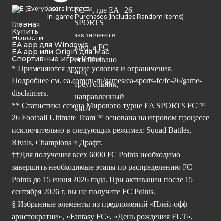
Users Interact
In-game Purchases (Includes Random Items)
Главная
Купить
Новости
EA app для Windows
EA app или Origin для Mac
Спортивные игры Игры
* Применяются другие условия и ограничения.
Подробнее см.
ea.com/ru-ru/games/ea-sports-fc/fc-26/game-
disclaimers.
** Статистика сезона Мирового турне EA SPORTS FC™
26 Football Ultimate Team™ основана на игровом процессе
исключительно в следующих режимах: Squad Battles,
Rivals, Champions и Драфт.
††Для получения всех 6000 FC Points необходимо
завершить необходимые этапы по распределению FC
Points до 15 июня 2026 года. При активации после 15
сентября 2026 г. вы не получите FC Points.
§ Избранные элементы из предложений «Плей-офф
аристократии», «Fantasy FC», «День рождения FUT»,