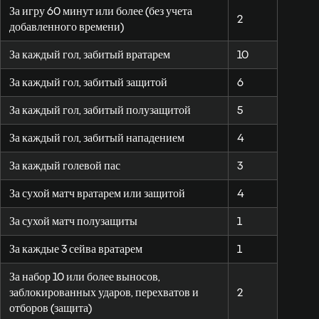
За игру 60 минут или более (без учета
2
добавленного времени)
За каждый гол, забитый вратарем
10
За каждый гол, забитый защитой
6
За каждый гол, забитый полузащитой
5
За каждый гол, забитый нападением
4
За каждый голевой пас
3
За сухой матч вратарем или защитой
4
За сухой матч полузащиты
1
За каждые 3 сейва вратарем
1
За набор 10 или более выносов,
заблокированных ударов, перехватов и
2
отборов (защита)