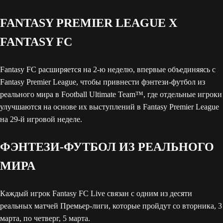
FANTASY PREMIER LEAGUE X
FANTASY FC
Fantasy FC расширяется на 2-ю неделю, впервые объединяясь с
Fantasy Premier League, чтобы привнести фэнтези-футбол из
реального мира в Football Ultimate Team™, где отдельные игроки
улучшаются на основе их выступлений в Fantasy Premier League
на 29-й игровой неделе.
ФЭНТЕЗИ-ФУТБОЛ ИЗ РЕАЛЬНОГО
МИРА
Каждый игрок Fantasy FC Live связан с одним из десяти
реальных матчей Премьер-лиги, которые пройдут со вторника, 3
марта, по четверг, 5 марта.