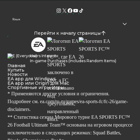
Язык
Перейти к началу страницы
Users Interact
In-game Purchases (Includes Random Items)
Главная
Купить
Новости
EA app для Windows
EA app или Origin для Mac
Спортивные игры Игры
* Применяются другие условия и ограничения.
Подробнее см.
ea.com/ru-ru/games/ea-sports-fc/fc-26/game-
disclaimers.
** Статистика сезона Мирового турне EA SPORTS FC™
26 Football Ultimate Team™ основана на игровом процессе
исключительно в следующих режимах: Squad Battles,