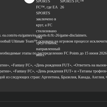
м.
ea.com/ru-ru/games/ea-sports-fc/fc-26/game-disclaimers.
tball Ultimate Team™ основана на игровом процессе исключитель
необходимые этапы по распределению FC Points до 15 июня 2026 г
тии», «Fantasy FC», «День рождения FUT», «Ответить на вызов
атии», «Fantasy FC», «День рождения FUT» и «Титаны трофеев
дой из следующих стран: Аргентина, Бразилия, Канада, Англия,