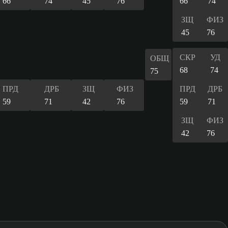
66
74
45
76
66
74
ЗЩ
ФИЗ
45
76
СКР
УД
ОБЩ
68
74
75
ПРД
ДРБ
ЗЩ
ФИЗ
ПРД
ДРБ
59
71
42
76
59
71
ЗЩ
ФИЗ
42
76