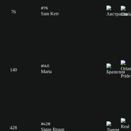
#76
76
Sam Kerr
#140
140
Marta
#428
428
Signe Bruun