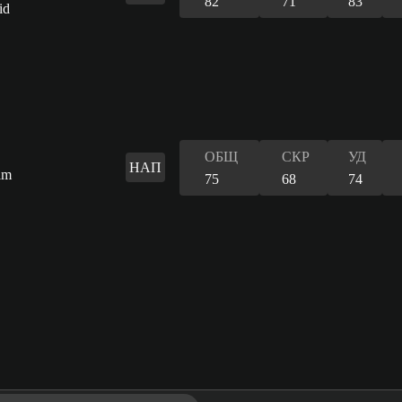
82
71
83
ОБЩ
СКР
УД
НАП
75
68
74