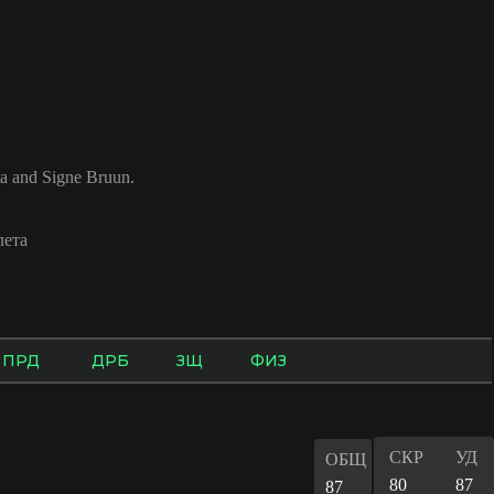
 and Signe Bruun.
лета
ПРД
ДРБ
ЗЩ
ФИЗ
СКР
УД
ОБЩ
80
87
87