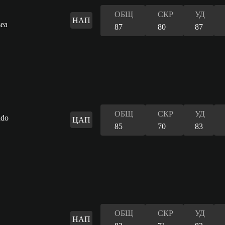
ОБЩ
СКР
УД
НАП
87
80
87
ОБЩ
СКР
УД
ЦАП
85
70
83
ОБЩ
СКР
УД
НАП