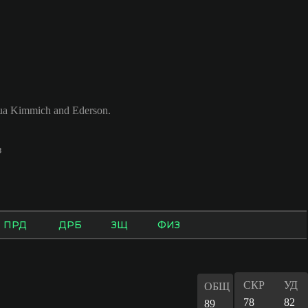
a Kimmich and Ederson.
з
ПРД
ДРБ
ЗЩ
ФИЗ
СКР
УД
ОБЩ
78
82
89