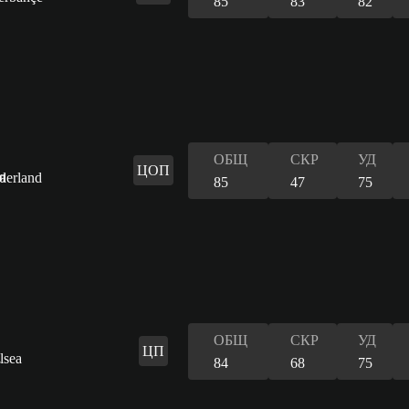
85
83
82
ОБЩ
СКР
УД
ЦОП
85
47
75
ОБЩ
СКР
УД
ЦП
84
68
75