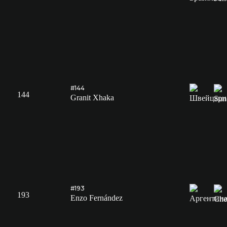
#144
144
Granit Xhaka
#193
193
Enzo Fernández