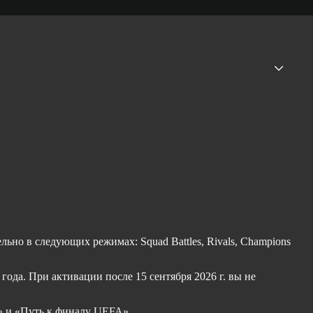
но в следующих режимах: Squad Battles, Rivals, Champions
ода. При активации после 15 сентября 2026 г. вы не
» и «Путь к финалу UEFA».