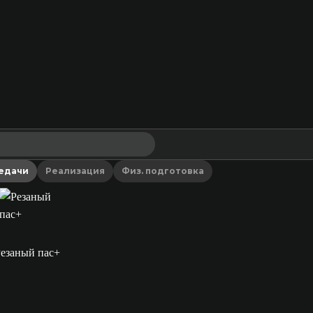
едачи
Реализация
Физ. подготовка
езаный пас+