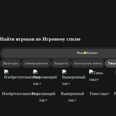
Найти игроков по Игровому стилю
Вратарь
Завершение
Защита
Контроль мяча
Пер
Изобретательность+
Разрезающий
Выверенный
Тики-така+
Р
пас+
пас+