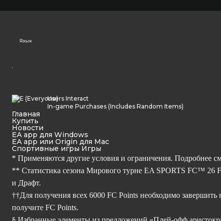
Язык
Users Interact
In-game Purchases (Includes Random Items)
Главная
Купить
Новости
EA app для Windows
EA app или Origin для Mac
Спортивные игры Игры
* Применяются другие условия и ограничения. Подробнее с
** Статистика сезона Мирового турне EA SPORTS FC™ 26 Foo
и Драфт.
††Для получения всех 6000 FC Points необходимо завершить 
получите FC Points.
§ Избранные элементы из предложений «Плей-офф аристокра