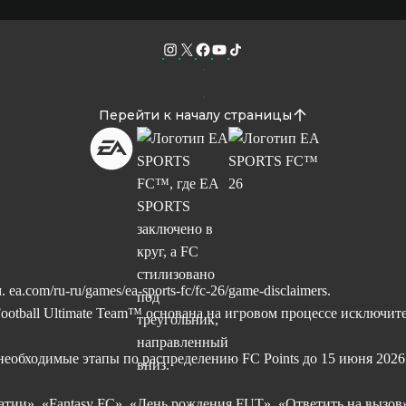
Перейти к началу страницы
м.
ea.com/ru-ru/games/ea-sports-fc/fc-26/game-disclaimers.
tball Ultimate Team™ основана на игровом процессе исключитель
необходимые этапы по распределению FC Points до 15 июня 2026 г
тии», «Fantasy FC», «День рождения FUT», «Ответить на вызов