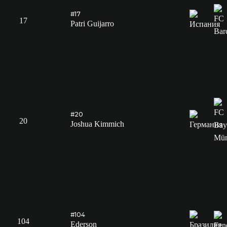
#17
17
Patri Guijarro
#20
20
Joshua Kimmich
#104
104
Ederson