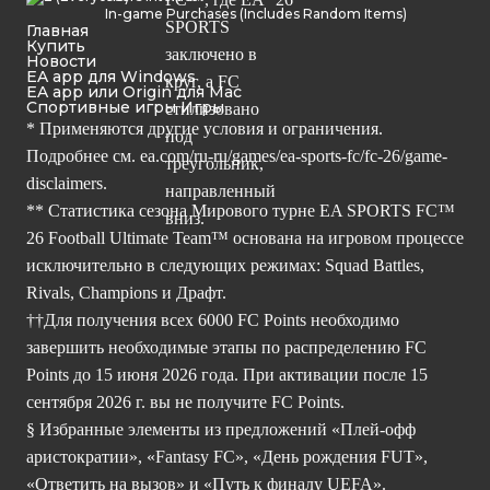
In-game Purchases (Includes Random Items)
Главная
Купить
Новости
EA app для Windows
EA app или Origin для Mac
Спортивные игры Игры
* Применяются другие условия и ограничения.
Подробнее см.
ea.com/ru-ru/games/ea-sports-fc/fc-26/game-
disclaimers.
** Статистика сезона Мирового турне EA SPORTS FC™
26 Football Ultimate Team™ основана на игровом процессе
исключительно в следующих режимах: Squad Battles,
Rivals, Champions и Драфт.
††Для получения всех 6000 FC Points необходимо
завершить необходимые этапы по распределению FC
Points до 15 июня 2026 года. При активации после 15
сентября 2026 г. вы не получите FC Points.
§ Избранные элементы из предложений «Плей-офф
аристократии», «Fantasy FC», «День рождения FUT»,
«Ответить на вызов» и «Путь к финалу UEFA».