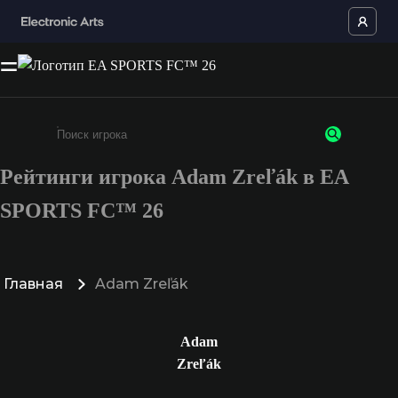
Рейтинги игрока Adam Zreľák в EA
Введите не менее 3 символов или цифр
SPORTS FC™ 26
Главная
Adam Zreľák
Adam
Zreľák