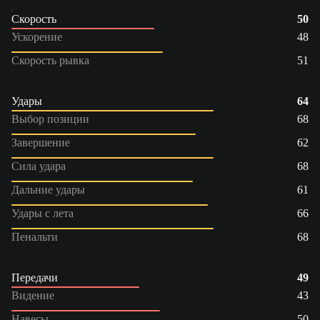
Скорость
50
Ускорение
48
Скорость рывка
51
Удары
64
Выбор позиции
68
Завершение
62
Сила удара
68
Дальние удары
61
Удары с лета
66
Пенальти
68
Передачи
49
Видение
43
Навесы
50