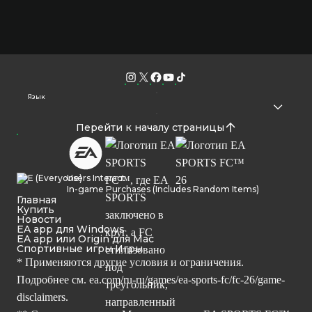
Язык
Перейти к началу страницы
Users Interact
In-game Purchases (Includes Random Items)
Главная
Купить
Новости
EA app для Windows
EA app или Origin для Mac
Спортивные игры Игры
* Применяются другие условия и ограничения.
Подробнее см.
ea.com/ru-ru/games/ea-sports-fc/fc-26/game-
disclaimers.