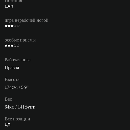
Позиция
ЦАП
игра нерабочей ногой
особые приемы
Рабочая нога
Правая
Высота
174см. / 5'9"
Вес
64кг. / 141фунт.
Все позиции
ЦП