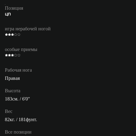
Позиция
ЦП
игра нерабочей ногой
особые приемы
Рабочая нога
Правая
Высота
183см. / 6'0"
Вес
82кг. / 181фунт.
Все позиции