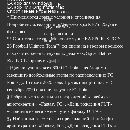
EA app для Windows
EA app или Origin для Mac
Спортивные игры Игры
* Применяются другие условия и ограничения.
Подробнее см.
ea.com/ru-ru/games/ea-sports-fc/fc-26/game-
disclaimers.
** Статистика сезона Мирового турне EA SPORTS FC™
26 Football Ultimate Team™ основана на игровом процессе
исключительно в следующих режимах: Squad Battles,
Rivals, Champions и Драфт.
††Для получения всех 6000 FC Points необходимо
завершить необходимые этапы по распределению FC
Points до 15 июня 2026 года. При активации после 15
сентября 2026 г. вы не получите FC Points.
§ Избранные элементы из предложений «Плей-офф
аристократии», «Fantasy FC», «День рождения FUT»,
«Ответить на вызов» и «Путь к финалу UEFA».
§§ Избранные элементы из предложений «Плей-офф
аристократии», «Fantasy FC», «День рождения FUT» и