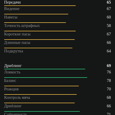
Передачи
65
Видение
67
Навесы
60
Точность штрафных
58
Короткие пасы
67
Длинные пасы
66
Подкрутка
64
Дриблинг
69
Ловкость
76
Баланс
78
Реакция
70
Контроль мяча
68
Дриблинг
66
Собранность
71