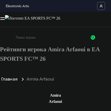
Рейтинги игрока Amira Arfaoui в EA
Введите не менее 3 символов или цифр
SPORTS FC™ 26
Главная
Amira Arfaoui
Amira
Arfaoui