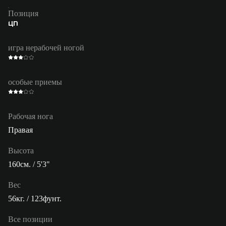
Позиция
ЦП
игра нерабочей ногой
особые приемы
Рабочая нога
Правая
Высота
160см. / 5'3"
Вес
56кг. / 123фунт.
Все позиции