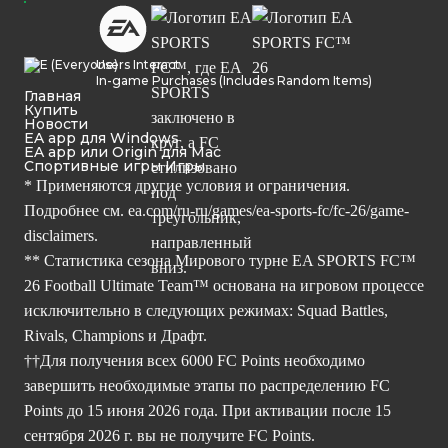
Users Interact
In-game Purchases (Includes Random Items)
Главная
Купить
Новости
EA app для Windows
EA app или Origin для Mac
Спортивные игры Игры
* Применяются другие условия и ограничения.
Подробнее см.
ea.com/ru-ru/games/ea-sports-fc/fc-26/game-
disclaimers.
** Статистика сезона Мирового турне EA SPORTS FC™
26 Football Ultimate Team™ основана на игровом процессе
исключительно в следующих режимах: Squad Battles,
Rivals, Champions и Драфт.
††Для получения всех 6000 FC Points необходимо
завершить необходимые этапы по распределению FC
Points до 15 июня 2026 года. При активации после 15
сентября 2026 г. вы не получите FC Points.