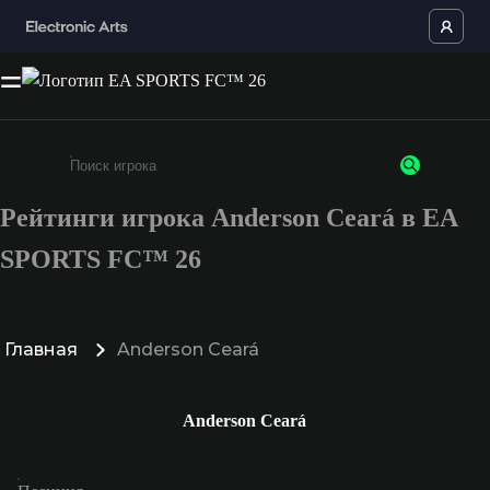
Рейтинги игрока Anderson Ceará в EA
Введите не менее 3 символов или цифр
SPORTS FC™ 26
Главная
Anderson Ceará
Anderson Ceará