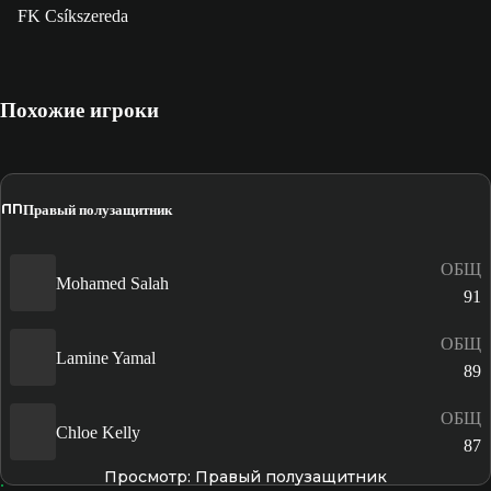
FK Csíkszereda
Похожие игроки
ПП
Правый полузащитник
ОБЩ
Mohamed Salah
91
ОБЩ
Lamine Yamal
89
ОБЩ
Chloe Kelly
87
Просмотр: Правый полузащитник