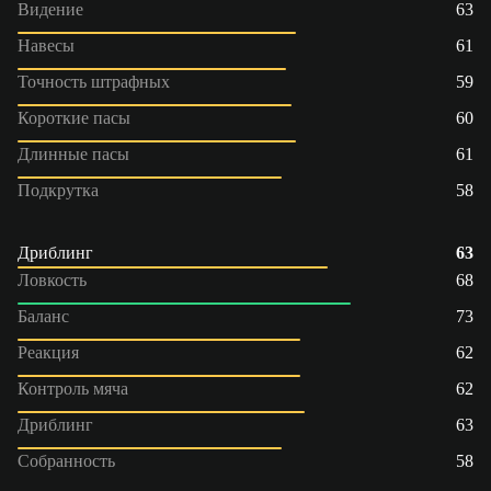
Видение
63
Навесы
61
Точность штрафных
59
Короткие пасы
60
Длинные пасы
61
Подкрутка
58
Дриблинг
63
Ловкость
68
Баланс
73
Реакция
62
Контроль мяча
62
Дриблинг
63
Собранность
58