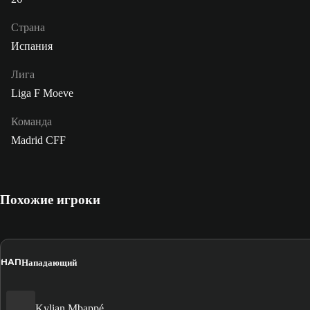
Страна
Испания
Лига
Liga F Moeve
Команда
Madrid CFF
Похожие игроки
НАП
Нападающий
Kylian Mbappé