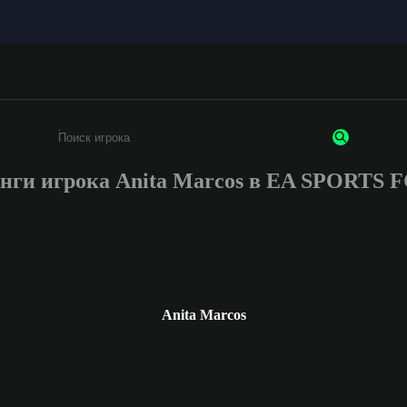
нги игрока Anita Marcos в EA SPORTS 
Введите не менее 3 символов или цифр
Anita Marcos