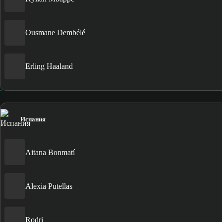
Ousmane Dembélé
Erling Haaland
Испания
Aitana Bonmatí
Alexia Putellas
Rodri