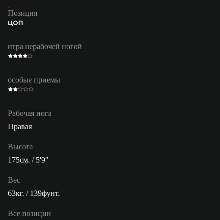
Позиция
ЦОП
игра нерабочей ногой
особые приемы
Рабочая нога
Правая
Высота
175см. / 5'9"
Вес
63кг. / 139фунт.
Все позиции