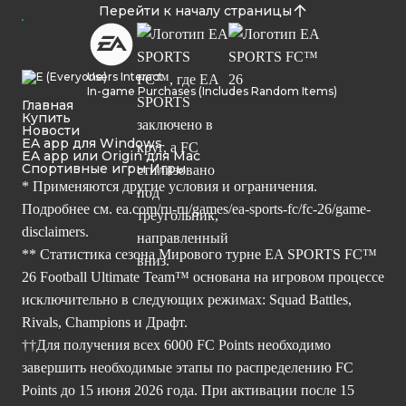
Перейти к началу страницы
Users Interact
In-game Purchases (Includes Random Items)
Главная
Купить
Новости
EA app для Windows
EA app или Origin для Mac
Спортивные игры Игры
* Применяются другие условия и ограничения.
Подробнее см.
ea.com/ru-ru/games/ea-sports-fc/fc-26/game-
disclaimers.
** Статистика сезона Мирового турне EA SPORTS FC™
26 Football Ultimate Team™ основана на игровом процессе
исключительно в следующих режимах: Squad Battles,
Rivals, Champions и Драфт.
††Для получения всех 6000 FC Points необходимо
завершить необходимые этапы по распределению FC
Points до 15 июня 2026 года. При активации после 15