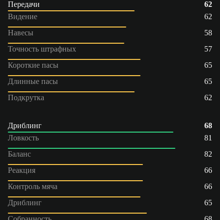
Передачи
62
Видение
62
Навесы
58
Точность штрафных
57
Короткие пасы
65
Длинные пасы
65
Подкрутка
62
Дриблинг
68
Ловкость
81
Баланс
82
Реакция
66
Контроль мяча
66
Дриблинг
65
Собранность
68