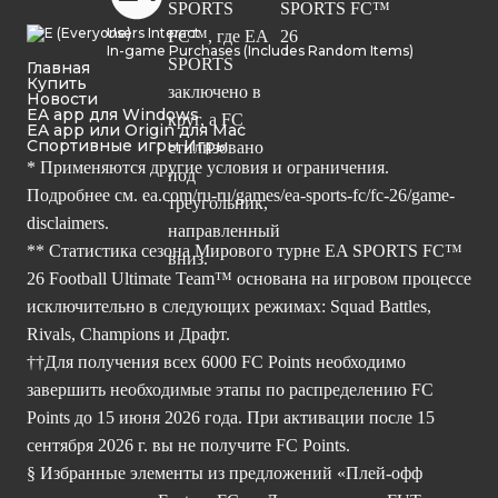
Users Interact
In-game Purchases (Includes Random Items)
Главная
Купить
Новости
EA app для Windows
EA app или Origin для Mac
Спортивные игры Игры
* Применяются другие условия и ограничения.
Подробнее см.
ea.com/ru-ru/games/ea-sports-fc/fc-26/game-
disclaimers.
** Статистика сезона Мирового турне EA SPORTS FC™
26 Football Ultimate Team™ основана на игровом процессе
исключительно в следующих режимах: Squad Battles,
Rivals, Champions и Драфт.
††Для получения всех 6000 FC Points необходимо
завершить необходимые этапы по распределению FC
Points до 15 июня 2026 года. При активации после 15
сентября 2026 г. вы не получите FC Points.
§ Избранные элементы из предложений «Плей-офф