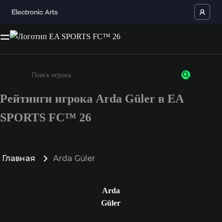
Рейтинги игрока Arda Güler в EA
Введите не менее 3 символов или цифр
SPORTS FC™ 26
Главная
Arda Güler
Arda
Güler