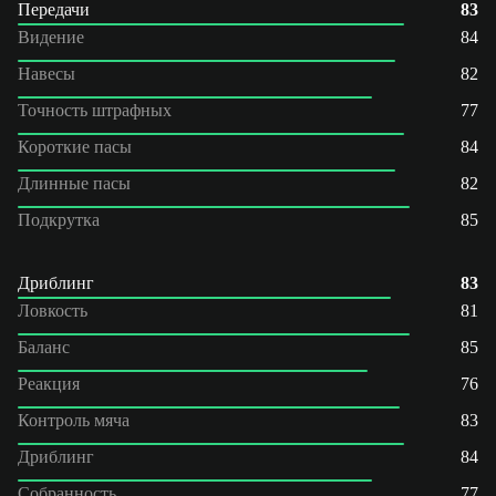
Передачи
83
Видение
84
Навесы
82
Точность штрафных
77
Короткие пасы
84
Длинные пасы
82
Подкрутка
85
Дриблинг
83
Ловкость
81
Баланс
85
Реакция
76
Контроль мяча
83
Дриблинг
84
Собранность
77