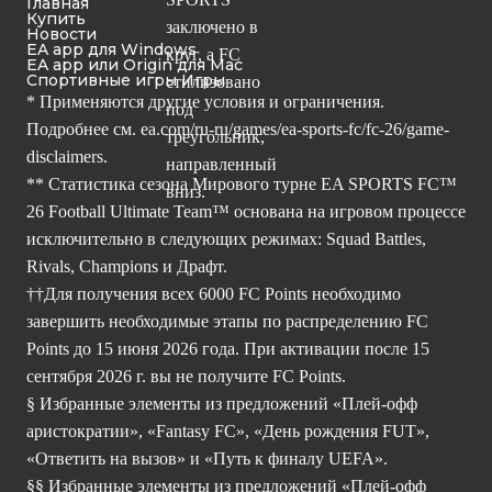
Главная
Купить
Новости
EA app для Windows
EA app или Origin для Mac
Спортивные игры Игры
* Применяются другие условия и ограничения.
Подробнее см.
ea.com/ru-ru/games/ea-sports-fc/fc-26/game-
disclaimers.
** Статистика сезона Мирового турне EA SPORTS FC™
26 Football Ultimate Team™ основана на игровом процессе
исключительно в следующих режимах: Squad Battles,
Rivals, Champions и Драфт.
††Для получения всех 6000 FC Points необходимо
завершить необходимые этапы по распределению FC
Points до 15 июня 2026 года. При активации после 15
сентября 2026 г. вы не получите FC Points.
§ Избранные элементы из предложений «Плей-офф
аристократии», «Fantasy FC», «День рождения FUT»,
«Ответить на вызов» и «Путь к финалу UEFA».
§§ Избранные элементы из предложений «Плей-офф