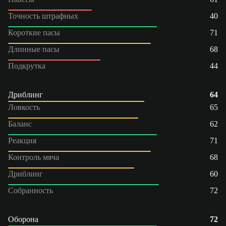
Точность штрафных
40
Короткие пасы
71
Длинные пасы
68
Подкрутка
44
Дриблинг
64
Ловкость
65
Баланс
62
Реакция
71
Контроль мяча
68
Дриблинг
60
Собранность
72
Оборона
72