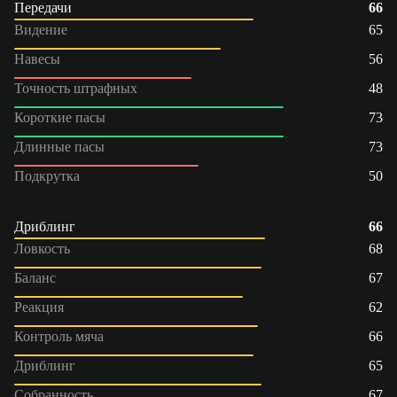
Передачи
66
Видение
65
Навесы
56
Точность штрафных
48
Короткие пасы
73
Длинные пасы
73
Подкрутка
50
Дриблинг
66
Ловкость
68
Баланс
67
Реакция
62
Контроль мяча
66
Дриблинг
65
Собранность
67